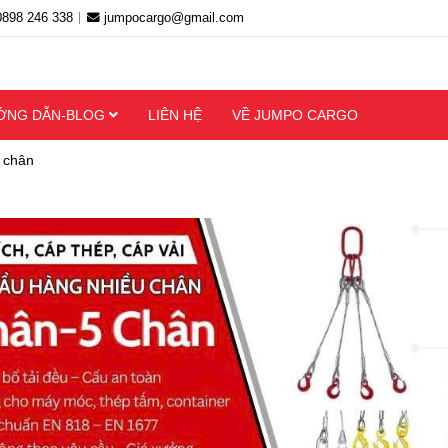
0898 246 338
jumpocargo@gmail.com
ỚNG DẪN-BLOG
LIÊN HỆ
VỀ JUMPO CARGO
u chân