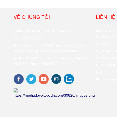
VỀ CHÚNG TÔI
LIÊN HỆ
CÔNG TY TNHH JUMPO CARGO
Kho/Xưởng:
Bà Điểm, Th
MST: 0315716284
Hotline: 09
Trụ sở chính: 78/35/20 Đường 51, Phường
An Hội Tây, Tp. Hồ Chí Minh, Việt Nam
Hotline & 
Kho/ xưởng: Số 6/3B Ấp Trung Mỹ Tây, Xã
Hotline & za
Bà Điểm, Thành Phố Hồ Chí Minh
Tư Vấn Kĩ
jumpocar