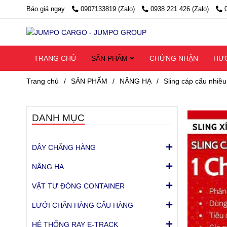
Báo giá ngay
0907133819 (Zalo)
0938 221 426 (Zalo)
TRANG CHỦ
SẢN PHẨM
CHỨNG NHẬN
HƯ
Trang chủ
/
SẢN PHẨM
/
NÂNG HẠ
/
Sling cáp cẩu nhiề
DANH MỤC
DÂY CHẰNG HÀNG
NÂNG HẠ
VẬT TƯ ĐÓNG CONTAINER
LƯỚI CHẮN HÀNG CẨU HÀNG
HỆ THỐNG RAY E-TRACK