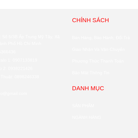
CHÍNH SÁCH
 Số 6/3B Ấp Trung Mỹ Tây, Xã
Bán Hàng, Bảo Hành, Đổi Trả
ành Phố Hồ Chí Minh
Giao Nhận Và Vận Chuyển
85366436
zalo 1: 0907133819
Phương Thức Thanh Toán
lo 2: 0938221426
Bảo Mật Thông Tin
 Thuật: 0898246338
DANH MỤC
go@gmail.com
SẢN PHẨM
NGÀNH HÀNG