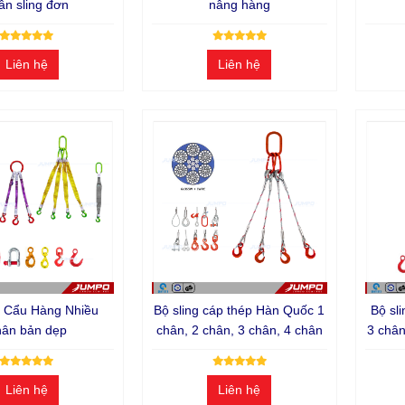
ân sling đơn
nâng hàng
Liên hệ
Liên hệ
i Cẩu Hàng Nhiều
Bộ sling cáp thép Hàn Quốc 1
Bộ sli
ân bản dẹp
chân, 2 chân, 3 chân, 4 chân
3 chân
nâng 
đen
Liên hệ
Liên hệ