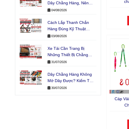
ch
Dây Chằng Hàng, Nên
Chọn Loại Nào?
04/08/2026
Cách Lắp Thanh Chắn
Hàng Đúng Kỹ Thuật
Không Phải Ai Cũng Biết
03/08/2026
Xe Tải Cần Trang Bị
Những Thiết Bị Chằng
Hàng Nào?
31/07/2026
Dây Chằng Hàng Không
Mở Dây Được? Kiểm Tra
Ngay Trục Cuốn
30/07/2026
Cáp Vả
Ch