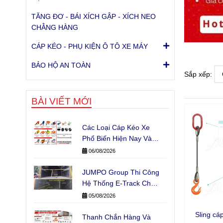
TĂNG ĐƠ - BÁI XÍCH GẬP - XÍCH NEO
CHẰNG HÀNG
CÁP KÉO - PHỤ KIỆN Ô TÔ XE MÁY
BẢO HỘ AN TOÀN
Sắp xếp:
BÀI VIẾT MỚI
Các Loại Cáp Kéo Xe
Phổ Biến Hiện Nay Và
Ứng Dụng Thực Tế
06/08/2026
JUMPO Group Thi Công
Hệ Thống E-Track Cho
Xe Tải Của Đơn Vị Vận
05/08/2026
Chuyển
Sling cá
Thanh Chắn Hàng Và