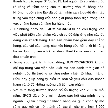
thành lập vào ngày 04/06/2019, bắt nguồn từ sự nhận thức
rõ ràng về tiềm năng của thị trường vận tải hàng hóa.
Những người sáng lập đã có tầm nhìn xa và quyết định tập
trung vào việc cung cấp các giải pháp toàn diện trong lĩnh
vực chằng hàng và nâng hạ hàng hóa.
Từ những ngày đầu,
JUMPOCARGO®
đã chú trọng vào
việc phát triển sản phẩm và dịch vụ để đáp ứng nhu cầu đa
dạng của khách hàng. Các sản phẩm bao gồm dây chằng
hàng, cáp vải cẩu hàng, cáp kéo hàng cứu hộ, thiết bị nâng
hạ và dụng cụ tiện ích khác được thiết kế và sản xuất theo
tiêu chuẩn cao.
Trong suốt quá trình hoạt động,
JUMPOCARGO®
không
chỉ tập trung vào việc sản xuất mà còn dành thời gian để
nghiên cứu thị trường và lắng nghe ý kiến từ khách hàng.
Điều này giúp công ty hiểu rõ hơn về yêu cầu của khách
hàng và từ đó không ngừng cải tiến sản phẩm.
Với mức tăng trưởng doanh số ấn tượng xấp xỉ 50% mỗi
năm, JPCG đã chứng minh được sức hút của mình trong
ngành. Sự tin tưởng từ khách hàng đã giúp công ty mở
rộng quy mô và trở thành đối tác tin cậy cho hơn 3,000