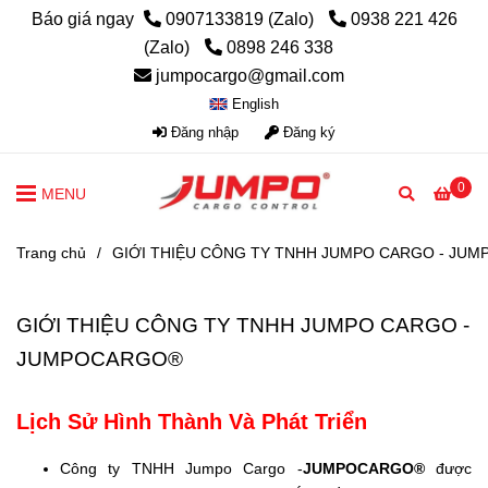
Báo giá ngay
0907133819 (Zalo)
0938 221 426
(Zalo)
0898 246 338
jumpocargo@gmail.com
English
Đăng nhập
Đăng ký
0
MENU
Trang chủ
/
GIỚI THIỆU CÔNG TY TNHH JUMPO CARGO - JU
GIỚI THIỆU CÔNG TY TNHH JUMPO CARGO -
JUMPOCARGO®
Lịch Sử Hình Thành Và Phát Triển
Công ty TNHH Jumpo Cargo -
JUMPOCARGO®
được