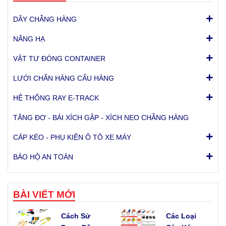
DÂY CHẰNG HÀNG
NÂNG HẠ
VẬT TƯ ĐÓNG CONTAINER
LƯỚI CHẮN HÀNG CẨU HÀNG
HỆ THỐNG RAY E-TRACK
TĂNG ĐƠ - BÁI XÍCH GẬP - XÍCH NEO CHẰNG HÀNG
CÁP KÉO - PHỤ KIỆN Ô TÔ XE MÁY
BẢO HỘ AN TOÀN
BÀI VIẾT MỚI
Cách Sử
Các Loại