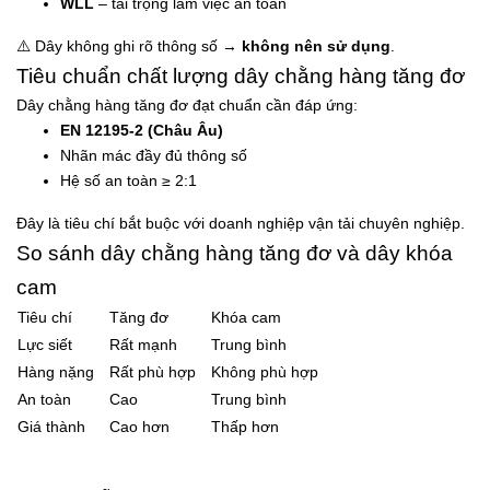
WLL
– tải trọng làm việc an toàn
⚠️ Dây không ghi rõ thông số →
không nên sử dụng
.
Tiêu chuẩn chất lượng dây chằng hàng tăng đơ
Dây chằng hàng tăng đơ đạt chuẩn cần đáp ứng:
EN 12195-2 (Châu Âu)
Nhãn mác đầy đủ thông số
Hệ số an toàn ≥ 2:1
Đây là tiêu chí bắt buộc với doanh nghiệp vận tải chuyên nghiệp.
So sánh dây chằng hàng tăng đơ và dây khóa
cam
Tiêu chí
Tăng đơ
Khóa cam
Lực siết
Rất mạnh
Trung bình
Hàng nặng
Rất phù hợp
Không phù hợp
An toàn
Cao
Trung bình
Giá thành
Cao hơn
Thấp hơn