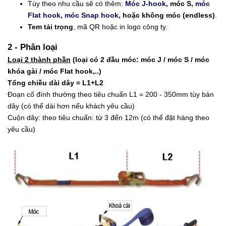
Tùy theo nhu cầu sẽ có thêm:
Móc J-hook
, móc S,
móc
Flat hook
,
móc Snap hook
, hoặc không móc (endless)
.
Tem tải trọng
, mã QR hoặc in logo công ty.
2 - Phân loại
Loại 2 thành phần
(loại có 2 đầu móc: móc J / móc S / móc
khóa gài / móc Flat hook,..)
Tổng chiều dài dây = L1+L2
Đoạn cố đính thường theo tiêu chuẩn L1 = 200 - 350mm tùy bản
dây (có thể dài hơn nếu khách yêu cầu)
Cuộn dây: theo tiêu chuẩn: từ 3 đến 12m (có thể đặt hàng theo
yêu cầu)