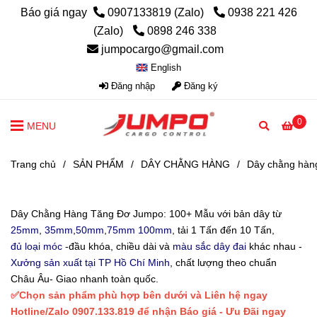
Báo giá ngay
0907133819 (Zalo)
0938 221 426
(Zalo)
0898 246 338
jumpocargo@gmail.com
English
Đăng nhập
Đăng ký
0
MENU
Trang chủ
/
SẢN PHẨM
/
DÂY CHẰNG HÀNG
/
Dây chằng hàn
Dây Chằng Hàng Tăng Đơ Jumpo: 100+ Mẫu với bản dây từ
25mm
,
35mm
,
50mm
,
75mm
100mm
, tải 1 Tấn đến 10 Tấn,
đủ loại móc
-đầu khóa, chiều dài và
màu sắc dây đai
khác nhau -
Xưởng sản xuất tại TP Hồ Chí Minh
, chất lượng theo chuẩn
Châu Âu- Giao nhanh toàn quốc.
✅Chọn sản phẩm phù hợp bên dưới và Liên hệ ngay
Hotline/Zalo 0907.133.819 để nhận Báo giá - Ưu Đãi ngay