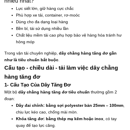
nhiều nhất?
Lực siết lớn, giữ hàng cực chắc
Phù hợp xe tải, container, rơ-moóc
Dùng cho đa dạng loại hàng
Bền bỉ, tái sử dụng nhiều lần
Chất liệu mềm tải cao phụ hợp bảo vệ hàng hóa tránh hư
hỏng móp
Trong vận tải chuyên nghiệp,
dây chằng hàng tăng đơ gần
như là tiêu chuẩn bắt buộc
.
Cấu tạo - chiều dài - tải làm việc dây chằng
hàng tăng đơ
1- Cấu Tạo Của Dây Tăng Đơ
Một bộ
dây chằng hàng tăng đơ tiêu chuẩn
thường gồm 2
đoạn:
Dây đai chính: bằng sợi polyester bản 25mm – 100mm
,
chịu lực kéo cao, chống mài mòn.
Khóa tăng đơ: bằng thép mạ kẽm hoặc inox
, có tay
quay để tạo lực căng.