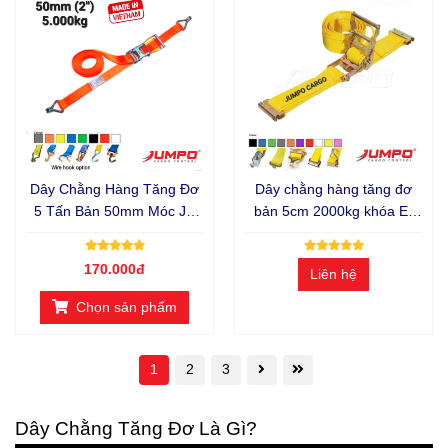
Dây Chằng Hàng Tăng Đơ
Dây chằng hàng tăng đơ
5 Tấn Bản 50mm Móc J -
bản 5cm 2000kg khóa E-
Sản Xuất Theo Yêu Cầu
Track
170.000đ
Liên hệ
Chọn sản phẩm
1
2
3
Dây Chằng Tăng Đơ Là Gì?