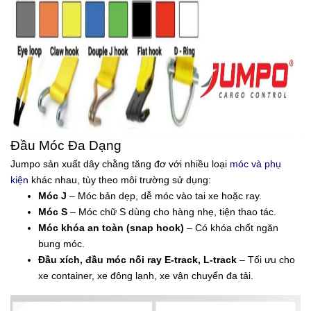
Đầu Móc Đa Dạng
Jumpo sản xuất dây chằng tăng đơ với nhiều loại
móc và phụ
kiện
khác nhau, tùy theo môi trường sử dụng:
Móc J
– Móc bản dẹp, dễ móc vào tai xe hoặc ray.
Móc S
– Móc chữ S dùng cho hàng nhẹ, tiện thao tác.
Móc khóa an toàn (snap hook)
– Có khóa chốt ngăn
bung móc.
Đầu xích, đầu móc nối ray E-track, L-track
– Tối ưu cho
xe container, xe đông lạnh, xe vận chuyển đa tải.