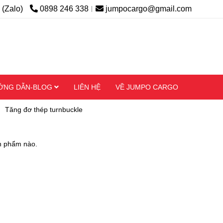
 (Zalo)
0898 246 338
jumpocargo@gmail.com
ỚNG DẪN-BLOG
LIÊN HỆ
VỀ JUMPO CARGO
Tăng đơ thép turnbuckle
n phẩm nào.