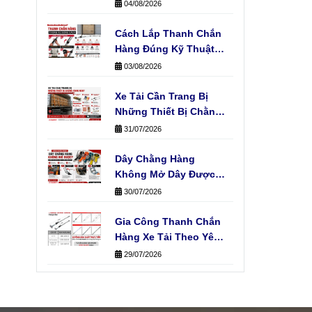
Chọn Loại Nào?
04/08/2026
Cách Lắp Thanh Chắn
Hàng Đúng Kỹ Thuật
Không Phải Ai Cũng
03/08/2026
Biết
Xe Tải Cần Trang Bị
Những Thiết Bị Chằng
Hàng Nào?
31/07/2026
Dây Chằng Hàng
Không Mở Dây Được?
Kiểm Tra Ngay Trục
30/07/2026
Cuốn
Gia Công Thanh Chắn
Hàng Xe Tải Theo Yêu
Cầu
29/07/2026