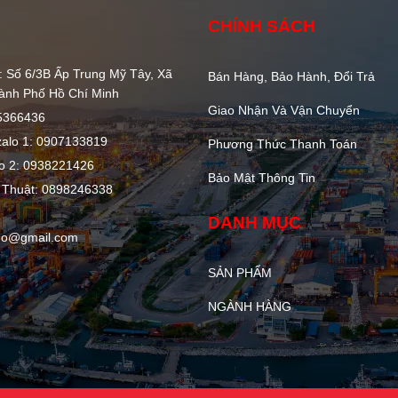
CHÍNH SÁCH
 Số 6/3B Ấp Trung Mỹ Tây, Xã
Bán Hàng, Bảo Hành, Đổi Trả
ành Phố Hồ Chí Minh
Giao Nhận Và Vận Chuyển
85366436
zalo 1: 0907133819
Phương Thức Thanh Toán
lo 2: 0938221426
Bảo Mật Thông Tin
 Thuật: 0898246338
DANH MỤC
go@gmail.com
SẢN PHẨM
NGÀNH HÀNG