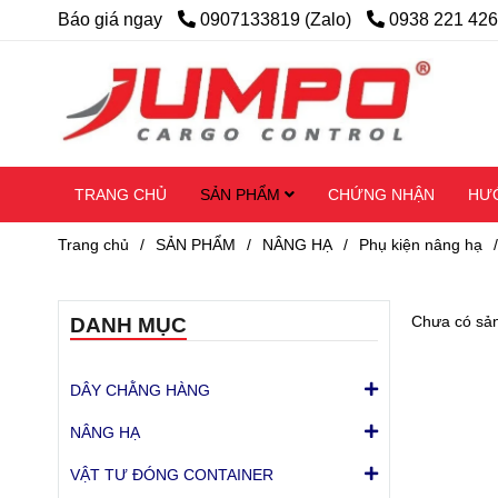
Báo giá ngay
0907133819 (Zalo)
0938 221 426
TRANG CHỦ
SẢN PHẨM
CHỨNG NHẬN
HƯ
Trang chủ
/
SẢN PHẨM
/
NÂNG HẠ
/
Phụ kiện nâng hạ
/
Chưa có sả
DANH MỤC
DÂY CHẰNG HÀNG
NÂNG HẠ
VẬT TƯ ĐÓNG CONTAINER