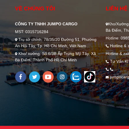
VỀ CHÚNG TÔI
LIÊN HỆ
CÔNG TY TNHH JUMPO CARGO
Kho/Xưởng:
Bà Điểm, Th
MST: 0315716284
Hotline: 09
Trụ sở chính: 78/35/20 Đường 51, Phường
An Hội Tây, Tp. Hồ Chí Minh, Việt Nam
Hotline & 
Kho/ xưởng: Số 6/3B Ấp Trung Mỹ Tây, Xã
Hotline & za
Bà Điểm, Thành Phố Hồ Chí Minh
Tư Vấn Kĩ
jumpocar