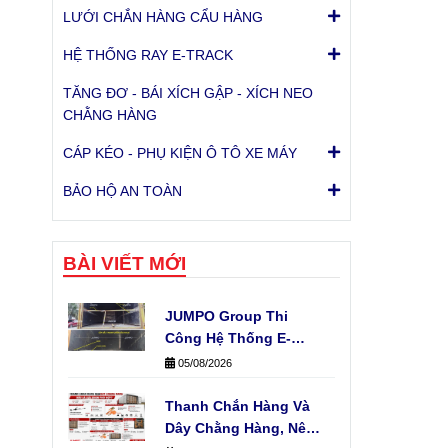
LƯỚI CHẮN HÀNG CẨU HÀNG
HỆ THỐNG RAY E-TRACK
TĂNG ĐƠ - BÁI XÍCH GẬP - XÍCH NEO
CHẰNG HÀNG
CÁP KÉO - PHỤ KIỆN Ô TÔ XE MÁY
BẢO HỘ AN TOÀN
BÀI VIẾT MỚI
JUMPO Group Thi
Công Hệ Thống E-
Track Cho Xe Tải Của
05/08/2026
Đơn Vị Vận Chuyển
Thanh Chắn Hàng Và
Dây Chằng Hàng, Nên