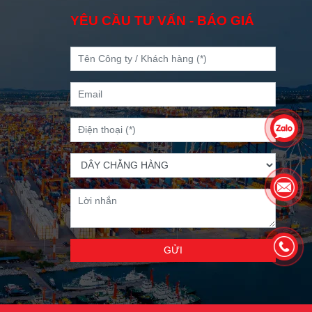
YÊU CẦU TƯ VẤN - BÁO GIÁ
GỬI