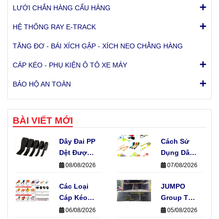
LƯỚI CHẮN HÀNG CẨU HÀNG
HỆ THỐNG RAY E-TRACK
TĂNG ĐƠ - BÁI XÍCH GẬP - XÍCH NEO CHẰNG HÀNG
CÁP KÉO - PHỤ KIỆN Ô TÔ XE MÁY
BẢO HỘ AN TOÀN
BÀI VIẾT MỚI
Dây Đai PP
Cách Sử
Dệt Được
Dụng Dây
Sản Xuất
Khóa Cam
08/08/2026
07/08/2026
Như Thế
Không
Nào? Quy
Các Loại
Làm Hỏng
JUMPO
Trình Sản
Cáp Kéo
Hàng Hóa
Group Thi
Xuất Thực
Xe Phổ
Công Hệ
06/08/2026
05/08/2026