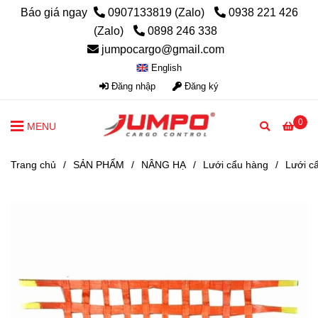
Báo giá ngay
0907133819 (Zalo)
0938 221 426
(Zalo)
0898 246 338
jumpocargo@gmail.com
English
Đăng nhập
Đăng ký
0
MENU
Trang chủ
/
SẢN PHẨM
/
NÂNG HẠ
/
Lưới cẩu hàng
/
Lưới c