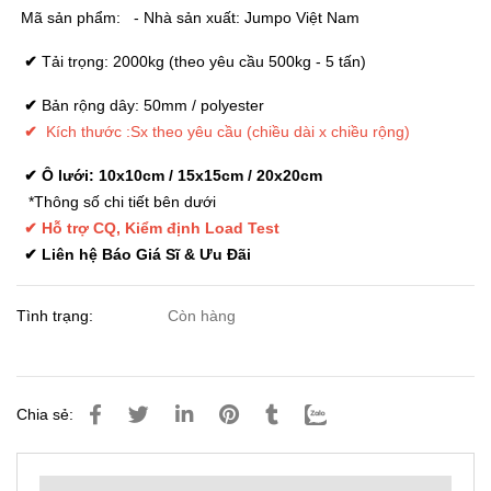
Mã sản phẩm
:
- Nhà sản xuất:
Jumpo Việt Nam
✔
Tải trọng: 2000kg (theo yêu cầu 500kg - 5 tấn)
✔
Bản rộng dây: 50mm / polyester
✔
Kích thước :Sx theo yêu cầu (chiều dài x chiều rộng)
✔
Ô lưới: 10x10cm / 15x15cm / 20x20cm
*Thông số chi tiết bên dưới
✔ Hỗ trợ CQ, Kiểm định Load Test
✔ Liên hệ Báo Giá Sĩ & Ưu Đãi
Tình trạng:
Còn hàng
Chia sẻ: