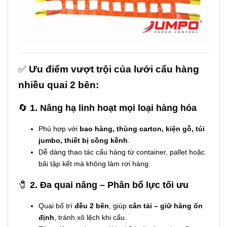
✅
Ưu điểm vượt trội của lưới cẩu hàng
nhiều quai 2 bên:
🔄
1. Nâng hạ linh hoạt mọi loại hàng hóa
Phù hợp với
bao hàng, thùng carton, kiện gỗ, túi
jumbo, thiết bị cồng kềnh
.
Dễ dàng thao tác cẩu hàng từ container, pallet hoặc
bãi tập kết mà không làm rơi hàng.
🧷
2. Đa quai nâng – Phân bổ lực tối ưu
Quai bố trí
đều 2 bên
, giúp
cân tải – giữ hàng ổn
định
, tránh xô lệch khi cẩu.