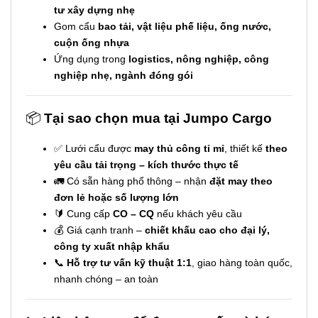
tư xây dựng nhẹ
Gom cẩu
bao tải, vật liệu phế liệu, ống nước,
cuộn ống nhựa
Ứng dụng trong
logistics, nông nghiệp, công
nghiệp nhẹ, ngành đóng gói
📦
Tại sao chọn mua tại Jumpo Cargo
✅ Lưới cẩu được
may thủ công tỉ mỉ
, thiết kế
theo
yêu cầu tải trọng – kích thước thực tế
🚛 Có sẵn hàng phổ thông – nhận
đặt may theo
đơn lẻ hoặc số lượng lớn
🔰 Cung cấp
CO – CQ
nếu khách yêu cầu
💰 Giá cạnh tranh –
chiết khấu cao cho đại lý,
công ty xuất nhập khẩu
📞
Hỗ trợ tư vấn kỹ thuật 1:1
, giao hàng toàn quốc,
nhanh chóng – an toàn