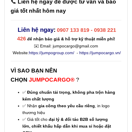
📞
Liên hệ ngay để được tư vấn và báo
giá tốt nhất hôm nay
Liên hệ ngay
:
0907 133 819 - 0938 221
426
để nhận báo giá & hỗ trợ kỹ thuật miễn phí!
✉️ Email:
jumpocargo@gmail.com
Website:
https://jumpogroup.com/
-
https://jumpocargo.vn/
VÌ SAO BẠN NÊN
CHỌN
JUMPOCARGO®
?
✅
Đúng chuẩn tải trọng, không pha trộn hàng
kém chất lượng
✅ Nhận
gia công theo yêu cầu riêng
, in logo
thương hiệu
✅ Giá tốt cho
đại lý & đối tác B2B số lượng
lớn,
chiết khấu hấp dẫn khi mua sỉ hoặc đặt