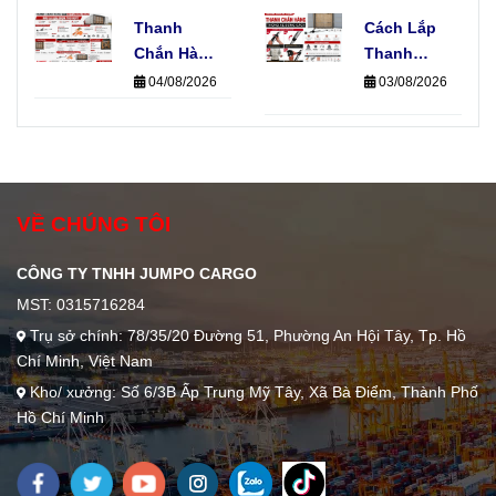
Tế
Biến Hiện
Thống E-
Nay Và
Thanh
Track Cho
Cách Lắp
Ứng Dụng
Chắn Hàng
Xe Tải Của
Thanh
Thực Tế
Và Dây
Đơn Vị Vận
Chắn Hàng
04/08/2026
03/08/2026
Chằng
Chuyển
Đúng Kỹ
Hàng, Nên
Thuật
Chọn Loại
Không
Nào?
Phải Ai
Cũng Biết
VỀ CHÚNG TÔI
CÔNG TY TNHH JUMPO CARGO
MST: 0315716284
Trụ sở chính: 78/35/20 Đường 51, Phường An Hội Tây, Tp. Hồ
Chí Minh, Việt Nam
Kho/ xưởng: Số 6/3B Ấp Trung Mỹ Tây, Xã Bà Điểm, Thành Phố
Hồ Chí Minh