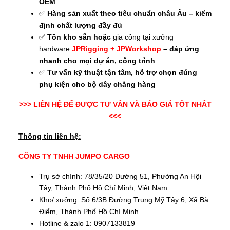
OEM
✅
Hàng sản xuất theo tiêu chuẩn châu Âu – kiểm
định chất lượng đầy đủ
✅
Tồn kho sẵn hoặc
gia công tại xưởng
hardware
JPRigging
+
JPWorkshop
– đáp ứng
nhanh cho mọi dự án, công trình
✅
Tư vấn kỹ thuật tận tâm, hỗ trợ chọn đúng
phụ kiện cho bộ dây chằng hàng
>>> LIÊN HỆ ĐỂ ĐƯỢC TƯ VẤN VÀ BÁO GIÁ TỐT NHẤT
<<<
Thông tin liên hệ:
CÔNG TY TNHH JUMPO CARGO
Trụ sở chính: 78/35/20 Đường 51, Phường An Hội
Tây, Thành Phố Hồ Chí Minh, Việt Nam
Kho/ xưởng: Số 6/3B Đường Trung Mỹ Tây 6, Xã Bà
Điểm, Thành Phố Hồ Chí Minh
Hotline & zalo 1: 0907133819