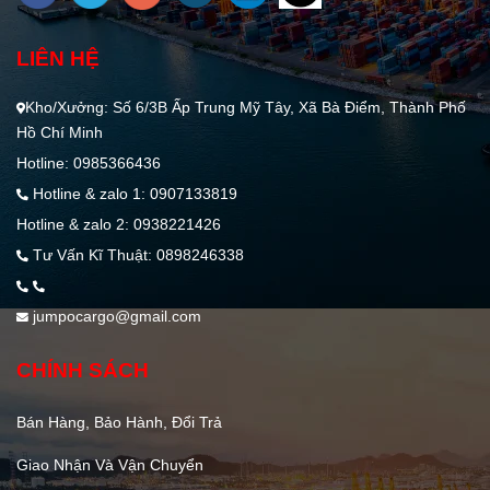
LIÊN HỆ
Kho/Xưởng: Số 6/3B Ấp Trung Mỹ Tây, Xã Bà Điểm, Thành Phố
Hồ Chí Minh
Hotline: 0985366436
Hotline & zalo 1: 0907133819
Hotline & zalo 2: 0938221426
Tư Vấn Kĩ Thuật: 0898246338
jumpocargo@gmail.com
CHÍNH SÁCH
Bán Hàng, Bảo Hành, Đổi Trả
Giao Nhận Và Vận Chuyển