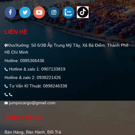
LIÊN HỆ
Kho/Xưởng: Số 6/3B Ấp Trung Mỹ Tây, Xã Bà Điểm, Thành Phố
Hồ Chí Minh
Hotline: 0985366436
Hotline & zalo 1: 0907133819
Hotline & zalo 2: 0938221426
Tư Vấn Kĩ Thuật: 0898246338
jumpocargo@gmail.com
CHÍNH SÁCH
Bán Hàng, Bảo Hành, Đổi Trả