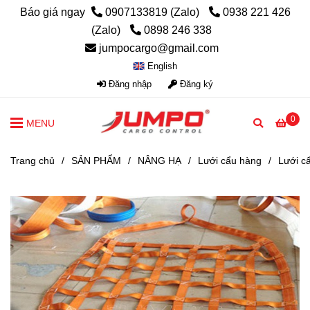
Báo giá ngay
0907133819 (Zalo)
0938 221 426
(Zalo)
0898 246 338
jumpocargo@gmail.com
English
Đăng nhập
Đăng ký
0
MENU
Trang chủ
/
SẢN PHẨM
/
NÂNG HẠ
/
Lưới cẩu hàng
/
Lưới c