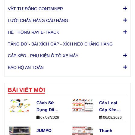
VẬT TƯ ĐÓNG CONTAINER
LƯỚI CHẮN HÀNG CẨU HÀNG
HỆ THỐNG RAY E-TRACK
TĂNG ĐƠ - BÁI XÍCH GẬP - XÍCH NEO CHẰNG HÀNG
CÁP KÉO - PHỤ KIỆN Ô TÔ XE MÁY
BẢO HỘ AN TOÀN
BÀI VIẾT MỚI
Cách Sử
Các Loại
Dụng Dây
Cáp Kéo
Khóa Cam
Xe Phổ
07/08/2026
06/08/2026
Không
Biến Hiện
Làm Hỏng
JUMPO
Nay Và
Thanh