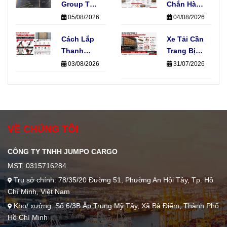
Hàng Hóa
Group Thi
Ứng Dụng
Chắn Hàng
Công Hệ
Thực Tế
Và Dây
05/08/2026
04/08/2026
Thống E-
Chằng
Track Cho
Cách Lắp
Hàng, Nên
Xe Tải Cần
Xe Tải Của
Thanh
Chọn Loại
Trang Bị
Đơn Vị Vận
Chắn Hàng
Nào?
Những
03/08/2026
31/07/2026
Chuyển
Đúng Kỹ
Thiết Bị
Thuật
Chằng
Không
Hàng Nào?
Phải Ai
Cũng Biết
VỀ CHÚNG TÔI
CÔNG TY TNHH JUMPO CARGO
MST: 0315716284
Trụ sở chính: 78/35/20 Đường 51, Phường An Hội Tây, Tp. Hồ
Chí Minh, Việt Nam
Kho/ xưởng: Số 6/3B Ấp Trung Mỹ Tây, Xã Bà Điểm, Thành Phố
Hồ Chí Minh