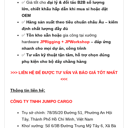
✅ Giá tốt cho
đại lý & đối tác B2B số lượng
lớn,
chiết khấu hấp dẫn khi mua sỉ hoặc đặt
OEM
✅
Hàng sản xuất theo tiêu chuẩn châu Âu – kiểm
định chất lượng đầy đủ
✅
Tồn kho sẵn hoặc
gia công tại xưởng
hardware
JPRigging
+
JPWorkshop
– đáp ứng
nhanh cho mọi dự án, công trình
✅
Tư vấn kỹ thuật tận tâm, hỗ trợ chọn đúng
phụ kiện cho bộ dây chằng hàng
>>> LIÊN HỆ ĐỂ ĐƯỢC TƯ VẤN VÀ BÁO GIÁ TỐT NHẤT
<<<
Thông tin liên hệ:
CÔNG TY TNHH JUMPO CARGO
Trụ sở chính: 78/35/20 Đường 51, Phường An Hội
Tây, Thành Phố Hồ Chí Minh, Việt Nam
Kho/ xưởng: Số 6/3B Đường Trung Mỹ Tây 6, Xã Bà