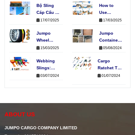
Bộ Sling
How to
Cáp Cẩu 4
Use
Chân Là
Ratchet
17/07/2025
17/03/2025
Gì? Có
Tie-Downs
Những
Jumpo
Straps:
Jumpo
Loại Nào
Wheel
Fast, Easy
Container
Phổ Biến?
Straps:
& Safe
Nets
15/03/2025
05/08/2024
Protecting
Cargo
Your Car
Webbing
Cargo
Securing
During
Slings:
Ratchet Tie-
Transport
Elevate
Down
03/07/2024
01/07/2024
Your
Straps:
Material
Essential
Handling
for Secure
Operations
Transportation
ABOUT US
JUMPO CARGO COMPANY LIMITED