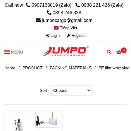
Call now
0907133819 (Zalo)
0938 221 426 (Zalo)
0898 246 338
jumpocargo@gmail.com
Tiếng Việt
Login
Register
0
MENU
Home
/
PRODUCT
/
PACKING MATERIALS
/
PE film wrapping 
Sort