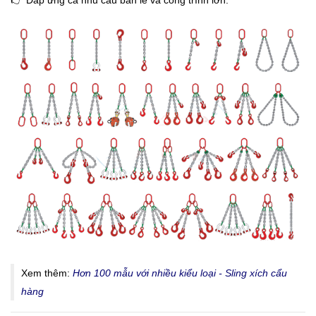
👉 Đáp ứng cả nhu cầu bán lẻ và công trình lớn.
Xem thêm:
Hơn 100 mẫu với nhiều kiểu loại - Sling xích cẩu
hàng