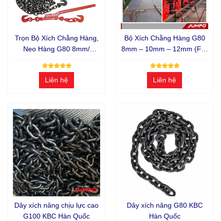
Trọn Bộ Xích Chằng Hàng,
Bộ Xích Chằng Hàng G80
Neo Hàng G80 8mm/
8mm – 10mm – 12mm (Full
10mm/ 12mm Chằng Tôn
Phụ Kiện) – Siết Hàng
Thép
Nặng, Chằng Thép – Tôn
Liên hệ
Liên hệ
Cuộn – Máy Móc
Dây xích nâng chịu lực cao
Dây xích nâng G80 KBC
G100 KBC Hàn Quốc
Hàn Quốc