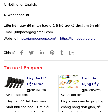
Hotline for English:
What apps:
Liên hệ ngay để nhận báo giá & hỗ trợ kỹ thuật miễn phí!
Email:
jumpocargo@gmail.com
Website:
https://jumpogroup.com/
-
https://jumpocargo.vn/
Chia sẻ:
Tin tức liên quan
Dây Đai PP
Cách Sử
Dệt Được
Dụng Dây
Sản Xuất Như
Khóa Cam
08/08/2026
|
07/08/2026
|
17 Lượt xem
19 Lượt xem
Thế Nào?
Không Làm
Dây đai PP dệt được sản
Quy Trình
Dây khóa cam
Hỏng Hàng
là giải pháp
xuất như thế nào? Tìm hiểu
Sản Xuất
chằng hàng đơn giản, dễ
Hóa