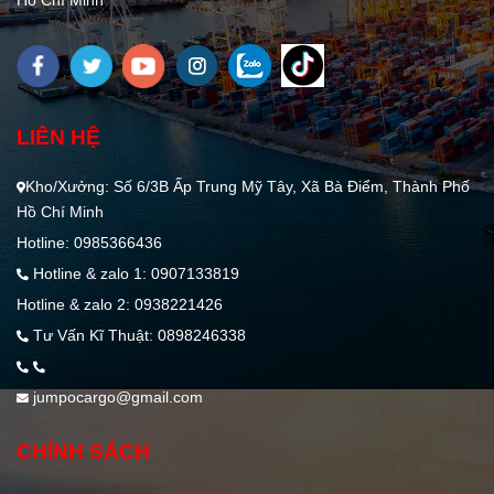
LIÊN HỆ
Kho/Xưởng: Số 6/3B Ấp Trung Mỹ Tây, Xã Bà Điểm, Thành Phố
Hồ Chí Minh
Hotline: 0985366436
Hotline & zalo 1: 0907133819
Hotline & zalo 2: 0938221426
Tư Vấn Kĩ Thuật: 0898246338
jumpocargo@gmail.com
CHÍNH SÁCH