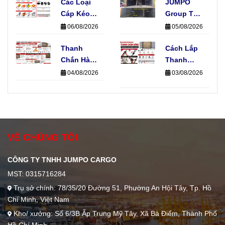
Nào? Quy
Các Loại
Làm Hỏng
JUMPO
Trình Sản
Cáp Kéo
Hàng Hóa
Group Thi
Xuất Thực
Xe Phổ
Công Hệ
06/08/2026
05/08/2026
Tế
Biến Hiện
Thống E-
Nay Và
Thanh
Track Cho
Cách Lắp
Ứng Dụng
Chắn Hàng
Xe Tải Của
Thanh
Thực Tế
Và Dây
Đơn Vị Vận
Chắn Hàng
04/08/2026
03/08/2026
Chằng
Chuyển
Đúng Kỹ
Hàng, Nên
Thuật
Chọn Loại
Không
Nào?
Phải Ai
Cũng Biết
VỀ CHÚNG TÔI
CÔNG TY TNHH JUMPO CARGO
MST: 0315716284
Trụ sở chính: 78/35/20 Đường 51, Phường An Hội Tây, Tp. Hồ
Chí Minh, Việt Nam
Kho/ xưởng: Số 6/3B Ấp Trung Mỹ Tây, Xã Bà Điểm, Thành Phố
Hồ Chí Minh