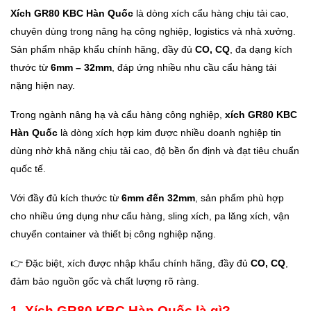
Xích GR80 KBC Hàn Quốc
là dòng xích cẩu hàng chịu tải cao,
chuyên dùng trong nâng hạ công nghiệp, logistics và nhà xưởng.
Sản phẩm nhập khẩu chính hãng, đầy đủ
CO, CQ
, đa dạng kích
thước từ
6mm – 32mm
, đáp ứng nhiều nhu cầu cẩu hàng tải
nặng hiện nay.
Trong ngành nâng hạ và cẩu hàng công nghiệp,
xích GR80 KBC
Hàn Quốc
là dòng xích hợp kim được nhiều doanh nghiệp tin
dùng nhờ khả năng chịu tải cao, độ bền ổn định và đạt tiêu chuẩn
quốc tế.
Với đầy đủ kích thước từ
6mm đến 32mm
, sản phẩm phù hợp
cho nhiều ứng dụng như cẩu hàng, sling xích, pa lăng xích, vận
chuyển container và thiết bị công nghiệp nặng.
👉 Đặc biệt, xích được nhập khẩu chính hãng, đầy đủ
CO, CQ
,
đảm bảo nguồn gốc và chất lượng rõ ràng.
1. Xích GR80 KBC Hàn Quốc là gì?