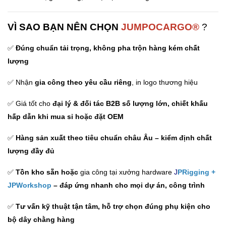
VÌ SAO BẠN NÊN CHỌN
JUMPOCARGO®
?
✅
Đúng chuẩn tải trọng, không pha trộn hàng kém chất
lượng
✅ Nhận
gia công theo yêu cầu riêng
, in logo thương hiệu
✅ Giá tốt cho
đại lý & đối tác B2B số lượng lớn,
chiết khấu
hấp dẫn khi mua sỉ hoặc đặt OEM
✅
Hàng sản xuất theo tiêu chuẩn châu Âu – kiểm định chất
lượng đầy đủ
✅
Tồn kho sẵn hoặc
gia công tại xưởng hardware
J
PRigging
+
JPWorkshop
– đáp ứng nhanh cho mọi dự án, công trình
✅
Tư vấn kỹ thuật tận tâm, hỗ trợ chọn đúng phụ kiện cho
bộ dây chằng hàng