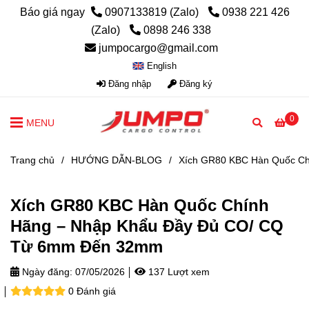
Báo giá ngay
0907133819 (Zalo)
0938 221 426
(Zalo)
0898 246 338
jumpocargo@gmail.com
English
Đăng nhập
Đăng ký
0
MENU
Trang chủ
/
HƯỚNG DẪN-BLOG
/
Xích GR80 KBC Hàn Quốc C
Xích GR80 KBC Hàn Quốc Chính
Hãng – Nhập Khẩu Đầy Đủ CO/ CQ
Từ 6mm Đến 32mm
Ngày đăng:
07/05/2026
137 Lượt xem
0 Đánh giá