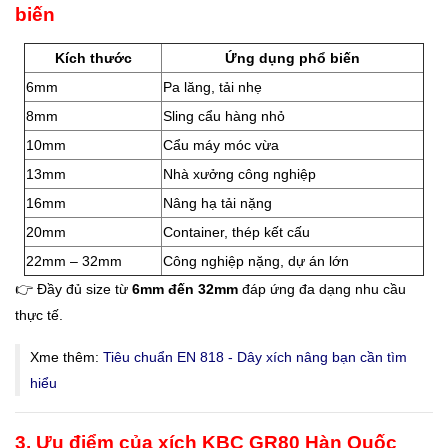
biến
Kích thước
Ứng dụng phổ biến
6mm
Pa lăng, tải nhẹ
8mm
Sling cẩu hàng nhỏ
10mm
Cẩu máy móc vừa
13mm
Nhà xưởng công nghiệp
16mm
Nâng hạ tải nặng
20mm
Container, thép kết cấu
22mm – 32mm
Công nghiệp nặng, dự án lớn
👉 Đầy đủ size từ
6mm đến 32mm
đáp ứng đa dạng nhu cầu
thực tế.
Xme thêm:
Tiêu chuẩn EN 818 - Dây xích nâng bạn cần tìm
hiểu
3. Ưu điểm của xích KBC GR80 Hàn Quốc