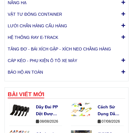
NÂNG HẠ
VẬT TƯ ĐÓNG CONTAINER
LƯỚI CHẮN HÀNG CẨU HÀNG
HỆ THỐNG RAY E-TRACK
TĂNG ĐƠ - BÁI XÍCH GẬP - XÍCH NEO CHẰNG HÀNG
CÁP KÉO - PHỤ KIỆN Ô TÔ XE MÁY
BẢO HỘ AN TOÀN
BÀI VIẾT MỚI
Dây Đai PP
Cách Sử
Dệt Được
Dụng Dây
Sản Xuất
Khóa Cam
08/08/2026
07/08/2026
Như Thế
Không