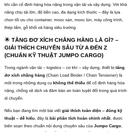
khi cần cố định hàng hóa nặng trong vận tải và xây dựng. Với khả
năng chịu tải lớn, độ bền cao, đa dạng kích thước – đây là lựa
chọn tối ưu cho container, mooc sàn, mooc lùn, máy công trình,
thép tấm, gỗ khối và hàng siêu trường
🌟
TĂNG ĐƠ XÍCH CHẰNG HÀNG LÀ GÌ? –
GIẢI THÍCH CHUYÊN SÂU TỪ A ĐẾN Z
(CHUẨN KỸ THUẬT JUMPO CARGO)
Trong ngành vận tải – logistics – cơ khí – xây dựng, thiết bị
tăng
đơ xích chằng hàng
(Chain Load Binder / Chain Tensioner) là
một trong những dụng cụ
không thể thiếu
để cố định hàng hóa
nặng, chống xê dịch và đảm bảo an toàn tuyệt đối trong quá trình
di chuyển.
Nếu bạn đang tìm một bài viết
giải thích toàn diện – đúng kỹ
thuật – dễ hiểu
, đây là
bài phân tích hoàn chỉnh nhất
, được
biên soạn theo chuẩn nội dung chuyên sâu của
Jumpo Cargo
,