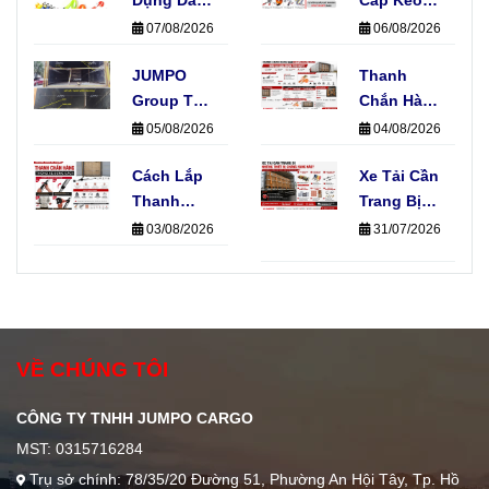
Khóa Cam
Xe Phổ
07/08/2026
06/08/2026
Không
Biến Hiện
Làm Hỏng
JUMPO
Nay Và
Thanh
Hàng Hóa
Group Thi
Ứng Dụng
Chắn Hàng
Công Hệ
Thực Tế
Và Dây
05/08/2026
04/08/2026
Thống E-
Chằng
Track Cho
Cách Lắp
Hàng, Nên
Xe Tải Cần
Xe Tải Của
Thanh
Chọn Loại
Trang Bị
Đơn Vị Vận
Chắn Hàng
Nào?
Những
03/08/2026
31/07/2026
Chuyển
Đúng Kỹ
Thiết Bị
Thuật
Chằng
Không
Hàng Nào?
Phải Ai
Cũng Biết
VỀ CHÚNG TÔI
CÔNG TY TNHH JUMPO CARGO
MST: 0315716284
Trụ sở chính: 78/35/20 Đường 51, Phường An Hội Tây, Tp. Hồ