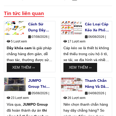
Tin tức liên quan
Cách Sử
Các Loại Cáp
Dụng Dây
Kéo Xe Phổ
Khóa Cam
Biến Hiện
07/08/2026
|
06/08/2026
|
5 Lượt xem
17 Lượt xem
Không Làm
Nay Và Ứng
Dây khóa cam
Hỏng Hàng
là giải pháp
Cáp kéo xe là thiết bị không
Dụng Thực
chằng hàng đơn giản, dễ
Hóa
thể thiếu trong cứu hộ ô tô,
Tế
thao tác, thường được sử
xe tải, xe địa hình và nhiều
dụng để cố định thùng
ứng dụng kéo hàng công
XEM THÊM ››
XEM THÊM ››
carton, hàng đóng kiện,
nghiệp. Tuy nhiên, trên thị
pallet, nội thất và các sản
trường hiện nay có rất
JUMPO
Thanh Chắn
phẩm cần lực siết vừa phải.
nhiều loại cáp kéo với
bản
Group Thi
Hàng Và Dây
dây, số lớp, tải trọng và
Công Hệ
Chằng Hàng,
05/08/2026
|
04/08/2026
|
kiểu đầu cáp khác nhau
,
23 Lượt xem
26 Lượt xem
Thống E-
Nên Chọn
khiến người dùng khó lựa
Vừa qua,
JUMPO Group
Track Cho Xe
Nên chọn thanh chắn hàng
Loại Nào?
chọn.
đã hoàn thành dự án
Tải Của Đơn
thi
hay dây chằng hàng? So