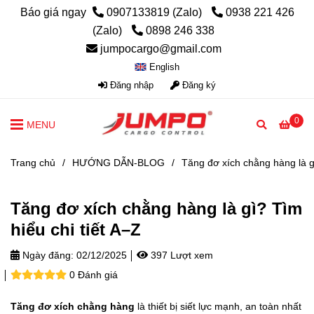
Báo giá ngay
0907133819 (Zalo)
0938 221 426
(Zalo)
0898 246 338
jumpocargo@gmail.com
English
Đăng nhập
Đăng ký
0
MENU
Trang chủ
/
HƯỚNG DẪN-BLOG
/
Tăng đơ xích chằng hàng là gì
Tăng đơ xích chằng hàng là gì? Tìm
hiểu chi tiết A–Z
Ngày đăng:
02/12/2025
397 Lượt xem
0 Đánh giá
Tăng đơ xích chằng hàng
là thiết bị siết lực mạnh, an toàn nhất