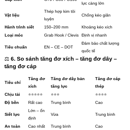
lực càng lớn
Thép hợp kim tôi
Vật liệu
Chống kéo giãn
luyện
Hành trình siết
150–200 mm
Khoảng kéo xích
Loại móc
Grab Hook / Clevis
Định vị nhanh
Đảm bảo chất lượng
Tiêu chuẩn
EN – CE – DOT
quốc tế
⚖️
6. So sánh tăng đơ xích – tăng đơ dây –
tăng đơ cáp
Tăng đơ
Tăng đơ dây bản
Tăng đơ cáp
Tiêu chí
xích
tăng lực
thép
Chịu tải
⭐⭐⭐⭐⭐
⭐⭐⭐
⭐⭐⭐⭐
Độ bền
Rất cao
Trung bình
Cao
Lớn – ổn
Siết lực
Vừa
Trung bình
định
An toàn
Cao nhất
Trung bình
Cao