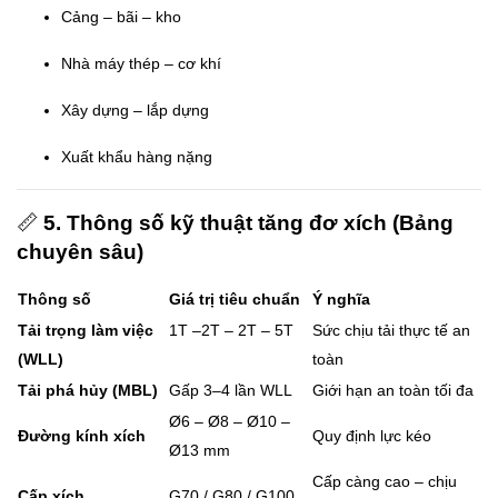
Cảng – bãi – kho
Nhà máy thép – cơ khí
Xây dựng – lắp dựng
Xuất khẩu hàng nặng
📏
5. Thông số kỹ thuật tăng đơ xích (Bảng
chuyên sâu)
Thông số
Giá trị tiêu chuẩn
Ý nghĩa
Tải trọng làm việc
1T –2T – 2T – 5T
Sức chịu tải thực tế an
(WLL)
toàn
Tải phá hủy (MBL)
Gấp 3–4 lần WLL
Giới hạn an toàn tối đa
Ø6 – Ø8 – Ø10 –
Đường kính xích
Quy định lực kéo
Ø13 mm
Cấp càng cao – chịu
Cấp xích
G70 / G80 / G100