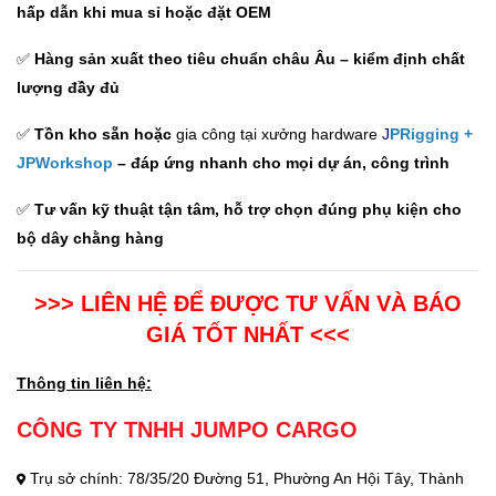
hấp dẫn khi mua sỉ hoặc đặt OEM
✅
Hàng sản xuất theo tiêu chuẩn châu Âu – kiểm định chất
lượng đầy đủ
✅
Tồn kho sẵn hoặc
gia công tại xưởng hardware
J
PRigging
+
JPWorkshop
– đáp ứng nhanh cho mọi dự án, công trình
✅
Tư vấn kỹ thuật tận tâm, hỗ trợ chọn đúng phụ kiện cho
bộ dây chằng hàng
>>> LIÊN HỆ ĐỂ ĐƯỢC TƯ VẤN VÀ BÁO
GIÁ TỐT NHẤT <<<
Thông tin liên hệ:
CÔNG TY TNHH JUMPO CARGO
Trụ sở chính: 78/35/20 Đường 51, Phường An Hội Tây, Thành