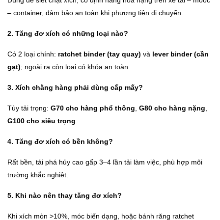
Dùng để siết chặt xích, cố định hàng hóa nặng trên xe tải – mooc
– container, đảm bảo an toàn khi phương tiện di chuyển.
2. Tăng đơ xích có những loại nào?
Có 2 loại chính:
ratchet binder (tay quay)
và
lever binder (cần
gạt)
; ngoài ra còn loại có khóa an toàn.
3. Xích chằng hàng phải dùng cấp mấy?
Tùy tải trọng:
G70 cho hàng phổ thông
,
G80 cho hàng nặng
,
G100 cho siêu trọng
.
4. Tăng đơ xích có bền không?
Rất bền, tải phá hủy cao gấp 3–4 lần tải làm việc, phù hợp môi
trường khắc nghiệt.
5. Khi nào nên thay tăng đơ xích?
Khi xích mòn >10%, móc biến dạng, hoặc bánh răng ratchet