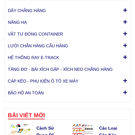
DÂY CHẰNG HÀNG
NÂNG HẠ
VẬT TƯ ĐÓNG CONTAINER
LƯỚI CHẮN HÀNG CẨU HÀNG
HỆ THỐNG RAY E-TRACK
TĂNG ĐƠ - BÁI XÍCH GẬP - XÍCH NEO CHẰNG HÀNG
CÁP KÉO - PHỤ KIỆN Ô TÔ XE MÁY
BẢO HỘ AN TOÀN
BÀI VIẾT MỚI
Cách Sử
Các Loại
Dụng Dây
Cáp Kéo