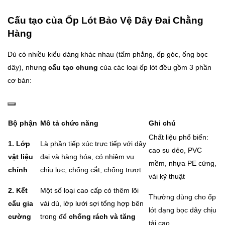
Cấu tạo của Ốp Lót Bảo Vệ Dây Đai Chằng
Hàng
Dù có nhiều kiểu dáng khác nhau (tấm phẳng, ốp góc, ống bọc
dây), nhưng
cấu tạo chung
của các loại ốp lót đều gồm 3 phần
cơ bản:
Bộ phận
Mô tả chức năng
Ghi chú
Chất liệu phổ biến:
1. Lớp
Là phần tiếp xúc trực tiếp với dây
cao su dẻo, PVC
vật liệu
đai và hàng hóa, có nhiệm vụ
mềm, nhựa PE cứng,
chính
chịu lực, chống cắt, chống trượt
vải kỹ thuật
2. Kết
Một số loại cao cấp có thêm lõi
Thường dùng cho ốp
cấu gia
vải dù, lớp lưới sợi tổng hợp bên
lót dạng bọc dây chịu
cường
trong để
chống rách và tăng
tải cao