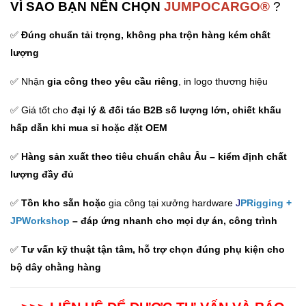
VÌ SAO BẠN NÊN CHỌN
JUMPOCARGO®
?
✅
Đúng chuẩn tải trọng, không pha trộn hàng kém chất
lượng
✅ Nhận
gia công theo yêu cầu riêng
, in logo thương hiệu
✅ Giá tốt cho
đại lý & đối tác B2B số lượng lớn,
chiết khấu
hấp dẫn khi mua sỉ hoặc đặt OEM
✅
Hàng sản xuất theo tiêu chuẩn châu Âu – kiểm định chất
lượng đầy đủ
✅
Tồn kho sẵn hoặc
gia công tại xưởng hardware
J
PRigging
+
JPWorkshop
– đáp ứng nhanh cho mọi dự án, công trình
✅
Tư vấn kỹ thuật tận tâm, hỗ trợ chọn đúng phụ kiện cho
bộ dây chằng hàng