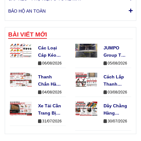
BẢO HỘ AN TOÀN
BÀI VIẾT MỚI
Các Loại
JUMPO
Cáp Kéo
Group Thi
Xe Phổ
Công Hệ
06/08/2026
05/08/2026
Biến Hiện
Thống E-
Nay Và
Thanh
Track Cho
Cách Lắp
Ứng Dụng
Chắn Hàng
Xe Tải Của
Thanh
Thực Tế
Và Dây
Đơn Vị Vận
Chắn Hàng
04/08/2026
03/08/2026
Chằng
Chuyển
Đúng Kỹ
Hàng, Nên
Xe Tải Cần
Thuật
Dây Chằng
Chọn Loại
Trang Bị
Không
Hàng
Nào?
Những
Phải Ai
Không Mở
31/07/2026
30/07/2026
Thiết Bị
Cũng Biết
Dây Được?
Chằng
Kiểm Tra