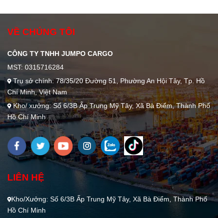
Hàng Nào?
Ngay Trục
Cuốn
VỀ CHÚNG TÔI
CÔNG TY TNHH JUMPO CARGO
MST: 0315716284
Trụ sở chính: 78/35/20 Đường 51, Phường An Hội Tây, Tp. Hồ
Chí Minh, Việt Nam
Kho/ xưởng: Số 6/3B Ấp Trung Mỹ Tây, Xã Bà Điểm, Thành Phố
Hồ Chí Minh
LIÊN HỆ
Kho/Xưởng: Số 6/3B Ấp Trung Mỹ Tây, Xã Bà Điểm, Thành Phố
Hồ Chí Minh