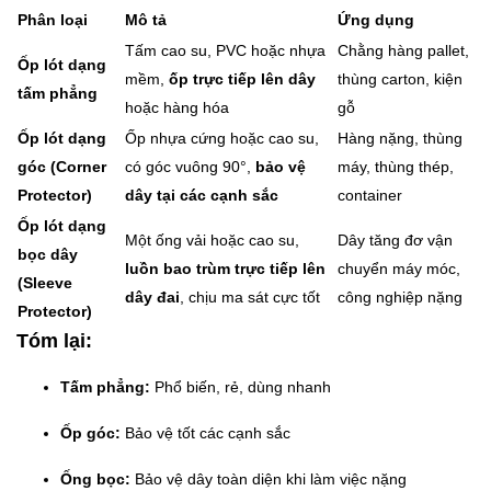
Phân loại
Mô tả
Ứng dụng
Tấm cao su, PVC hoặc nhựa
Chằng hàng pallet,
Ốp lót dạng
mềm,
ốp trực tiếp lên dây
thùng carton, kiện
tấm phẳng
hoặc hàng hóa
gỗ
Ốp lót dạng
Ốp nhựa cứng hoặc cao su,
Hàng nặng, thùng
góc (Corner
có góc vuông 90°,
bảo vệ
máy, thùng thép,
Protector)
dây tại các cạnh sắc
container
Ốp lót dạng
Một ống vải hoặc cao su,
Dây tăng đơ vận
bọc dây
luồn bao trùm trực tiếp lên
chuyển máy móc,
(Sleeve
dây đai
, chịu ma sát cực tốt
công nghiệp nặng
Protector)
Tóm lại:
Tấm phẳng:
Phổ biến, rẻ, dùng nhanh
Ốp góc:
Bảo vệ tốt các cạnh sắc
Ống bọc:
Bảo vệ dây toàn diện khi làm việc nặng