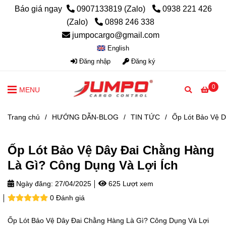
Báo giá ngay
0907133819 (Zalo)
0938 221 426
(Zalo)
0898 246 338
jumpocargo@gmail.com
English
Đăng nhập
Đăng ký
0
MENU
Trang chủ
/
HƯỚNG DẪN-BLOG
/
TIN TỨC
/
Ốp Lót Bảo Vệ D
Ốp Lót Bảo Vệ Dây Đai Chằng Hàng
Là Gì? Công Dụng Và Lợi Ích
Ngày đăng:
27/04/2025
625 Lượt xem
0 Đánh giá
Ốp Lót Bảo Vệ Dây Đai Chằng Hàng Là Gì? Công Dụng Và Lợi