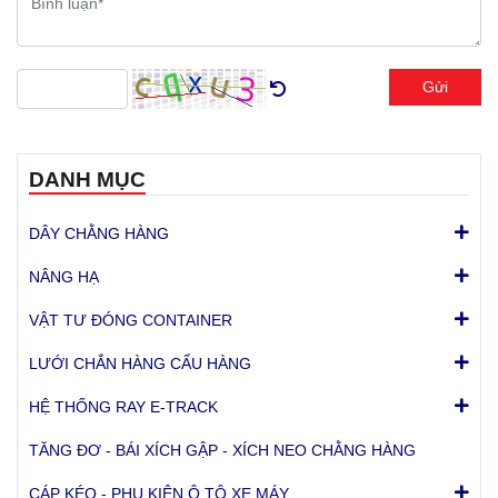
Gửi
DANH MỤC
DÂY CHẰNG HÀNG
NÂNG HẠ
VẬT TƯ ĐÓNG CONTAINER
LƯỚI CHẮN HÀNG CẨU HÀNG
HỆ THỐNG RAY E-TRACK
TĂNG ĐƠ - BÁI XÍCH GẬP - XÍCH NEO CHẰNG HÀNG
CÁP KÉO - PHỤ KIỆN Ô TÔ XE MÁY