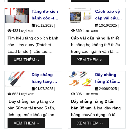
quyết vận hành an toàn,
chính xác trong logistics.
Tăng đơ xích
Cách bảo vệ
Xem ngay!
bánh cóc -tay
cáp vải cẩu
quay
hàng sử
30/12/2025
|
13/10/2025
|
433 Lượt xem
369 Lượt xem
(Ratchet
dụng bền bỉ
Tìm hiểu tăng đơ xích bánh
Load Binder)
Cáp vải cẩu hàng
tăng tuổi thọ
là thiết
cóc – tay quay (Ratchet
là gì?
bị nâng hạ không thể thiếu
Load Binder): cấu tạo,
trong các ngành vận tải,
nguyên lý hoạt động, ưu
kho bãi, cơ khí, xây dựng,
XEM THÊM ››
XEM THÊM ››
nhược điểm, tiêu chuẩn EN
logistics… Nhờ đặc tính
và lưu ý an toàn khi sử
nhẹ – mềm – không làm
Dây chằng
Dây chằng
dụng.
trầy xước hàng hóa
, cáp
hàng tăng đơ
hàng 2 tấn
vải (hay còn gọi là dây cẩu
bản 50mm 5
bản 35mm từ
01/07/2025
|
24/06/2025
|
vải, dây bẹ cẩu hàng) đang
682 Lượt xem
396 Lượt xem
tấn móc khóa
A->Z
dần thay thế cho xích hoặc
Dây chằng hàng tăng đơ
gài an toàn
Dây chằng hàng 2 tấn
cáp thép trong nhiều ứng
bản 50mm tải trọng 5 tấn,
(snap hook)
bản 35mm
là loại dây ràng
dụng. Tuy nhiên, nếu sử
tích hợp móc khóa gài an
là gì?
hàng chuyên dụng có tải
dụng sai cách, dây cẩu vải
toàn – hay còn gọi là Snap
trọng làm việc khoảng
XEM THÊM ››
XEM THÊM ››
có thể bị
rách, tưa sợi,
Hook là sản phẩm chất
1.000kg (1 tấn)
và
tải