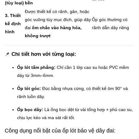
(tùy loại)
bền
Được thiết kế có rãnh, gân, hoặc
3. Thiết
góc vuông tùy mục đích, giúp dây
Ốp góc thường có
kế định
đai
ôm chắc vào hàng hóa,
rãnh dẫn dây riêng
hình
không trượt
📌
Chi tiết hơn với từng loại:
Ốp lót tấm phẳng:
Chỉ cần 1 lớp cao su hoặc PVC mềm
dày từ 3mm–6mm.
Ốp lót góc:
Đúc bằng nhựa cứng, có thiết kế ôm 90° và
rãnh luồn dây.
Ốp bọc dây:
Là ống bọc dệt từ vải tổng hợp + phủ cao su,
chịu lực kéo và ma sát rất tốt.
Công dụng nổi bật của ốp lót bảo vệ dây đai: