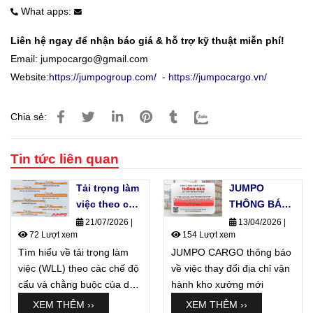
What apps:
Liên hệ ngay để nhận báo giá & hỗ trợ kỹ thuật miễn phí!
Email:
jumpocargo@gmail.com
Website:
https://jumpogroup.com/
-
https://jumpocargo.vn/
Chia sẻ:
Tin tức liên quan
Tải trọng làm
JUMPO
việc theo chế
THÔNG BÁO
độ làm việc
VỀ VIỆC VẬN
21/07/2026
|
13/04/2026
|
72 Lượt xem
154 Lượt xem
của dây
HÀNH
Tìm hiểu về tải trọng làm
chằng hàng
JUMPO CARGO thông báo
việc (WLL) theo các chế độ
là gì?
về việc thay đổi địa chỉ vận
cẩu và chằng buộc của dây
hành kho xưởng mới
cáp vải, dây tăng đơ. Bí
XEM THÊM ››
XEM THÊM ››