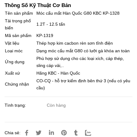
Thông Số Kỹ Thuật Cơ Bản
Tên sản phẩm
Móc cẩu mắt Hàn Quốc G80 KBC KP-1328
Tải trọng phổ
1.2T - 12.5 tấn
biến
Mã sản phẩm
KP-1319
Vật liệu
Thép hợp kim cacbon rèn sơn tĩnh điện
Loại móc
Dạng móc cẩu mắt G80 có lưỡi gà khóa an toàn
Phù hợp sử dụng cho các loại xích, cáp thép,
Ứng dụng
sling cáp vải,..
Xuất xứ
Hãng KBC - Hàn Quốc
CO-CQ - hỗ trợ kiểm định bên thứ 3 (nếu có yêu
Chứng nhận
cầu)
Tình trạng:
Còn hàng
Chia sẻ: