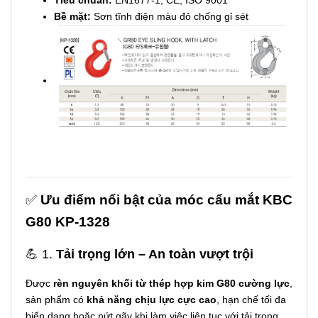
Bề mặt:
Sơn tĩnh điện màu đỏ chống gỉ sét
✅
Ưu điểm nổi bật của móc cẩu mắt KBC
G80 KP-1328
💪 1.
Tải trọng lớn – An toàn vượt trội
Được
rèn nguyên khối từ thép hợp kim G80 cường lực
,
sản phẩm có
khả năng chịu lực cực cao
, hạn chế tối đa
biến dạng hoặc nứt gãy khi làm việc liên tục với tải trọng