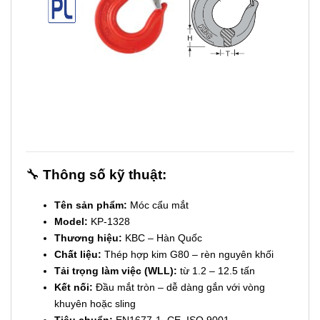
🔧
Thông số kỹ thuật:
Tên sản phẩm:
Móc cẩu mắt
Model:
KP-1328
Thương hiệu:
KBC – Hàn Quốc
Chất liệu:
Thép hợp kim G80 – rèn nguyên khối
Tải trọng làm việc (WLL):
từ 1.2 – 12.5 tấn
Kết nối:
Đầu mắt tròn – dễ dàng gắn với vòng
khuyên hoặc sling
Tiêu chuẩn:
EN1677-1, CE, ISO 9001