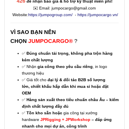
426
để nhận báo giá & hỗ trợ kỹ thuật miễn phí!
✉️ Email:
jumpocargo@gmail.com
Website:
https://jumpogroup.com/
-
https://jumpocargo.vn/
VÌ SAO BẠN NÊN
CHỌN
JUMPOCARGO®
?
✅
Đúng chuẩn tải trọng, không pha trộn hàng
kém chất lượng
✅ Nhận
gia công theo yêu cầu riêng
, in logo
thương hiệu
✅ Giá tốt cho
đại lý & đối tác B2B số lượng
lớn,
chiết khấu hấp dẫn khi mua sỉ hoặc đặt
OEM
✅
Hàng sản xuất theo tiêu chuẩn châu Âu – kiểm
định chất lượng đầy đủ
✅
Tồn kho sẵn hoặc
gia công tại xưởng
hardware
JPRigging
+
JPWorkshop
– đáp ứng
nhanh cho mọi dự án, công trình