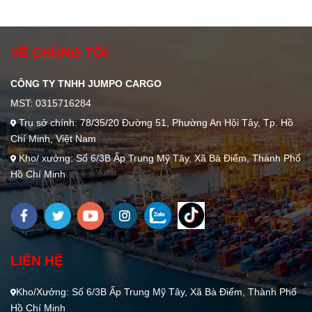
Chọn Loại
Không
Nào?
Phải Ai
Cũng Biết
VỀ CHÚNG TÔI
CÔNG TY TNHH JUMPO CARGO
MST: 0315716284
Trụ sở chính: 78/35/20 Đường 51, Phường An Hội Tây, Tp. Hồ
Chí Minh, Việt Nam
Kho/ xưởng: Số 6/3B Ấp Trung Mỹ Tây, Xã Bà Điểm, Thành Phố
Hồ Chí Minh
LIÊN HỆ
Kho/Xưởng: Số 6/3B Ấp Trung Mỹ Tây, Xã Bà Điểm, Thành Phố
Hồ Chí Minh