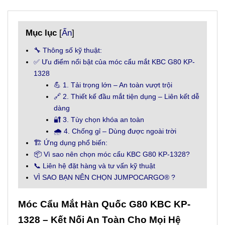
Mục lục
[
Ẩn
]
🔧 Thông số kỹ thuật:
✅ Ưu điểm nổi bật của móc cẩu mắt KBC G80 KP-
1328
💪 1. Tải trọng lớn – An toàn vượt trội
🔗 2. Thiết kế đầu mắt tiện dụng – Liên kết dễ
dàng
🔐 3. Tùy chọn khóa an toàn
🌧️ 4. Chống gỉ – Dùng được ngoài trời
🏗️ Ứng dụng phổ biến:
📦 Vì sao nên chọn móc cẩu KBC G80 KP-1328?
📞 Liên hệ đặt hàng và tư vấn kỹ thuật
VÌ SAO BẠN NÊN CHỌN JUMPOCARGO® ?
Móc Cẩu Mắt Hàn Quốc G80 KBC KP-
1328 – Kết Nối An Toàn Cho Mọi Hệ