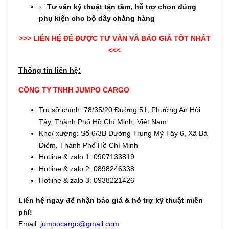
✅
Tư vấn kỹ thuật tận tâm, hỗ trợ chọn đúng
phụ kiện cho bộ dây chằng hàng
>>> LIÊN HỆ ĐỂ ĐƯỢC TƯ VẤN VÀ BÁO GIÁ TỐT NHẤT
<<<
Thông tin liên hệ:
CÔNG TY TNHH JUMPO CARGO
Trụ sở chính: 78/35/20 Đường 51, Phường An Hội
Tây, Thành Phố Hồ Chí Minh, Việt Nam
Kho/ xưởng: Số 6/3B Đường Trung Mỹ Tây 6, Xã Bà
Điểm, Thành Phố Hồ Chí Minh
Hotline & zalo 1: 0907133819
Hotline & zalo 2: 0898246338
Hotline & zalo 3: 0938221426
Liên hệ ngay để nhận báo giá & hỗ trợ kỹ thuật miễn
phí!
Email:
jumpocargo@gmail.com