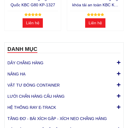
Quốc KBC G80 KP-1327
khóa tải an toàn KBC KP-
1319
Liên hệ
Liên hệ
DANH MỤC
DÂY CHẰNG HÀNG
NÂNG HẠ
VẬT TƯ ĐÓNG CONTAINER
LƯỚI CHẮN HÀNG CẨU HÀNG
HỆ THỐNG RAY E-TRACK
TĂNG ĐƠ - BÁI XÍCH GẬP - XÍCH NEO CHẰNG HÀNG