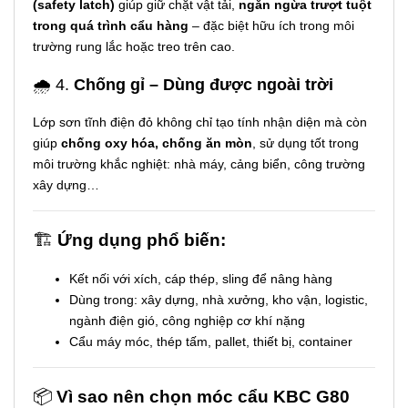
(safety latch)
giúp giữ chặt vật tải,
ngăn ngừa trượt tuột
trong quá trình cẩu hàng
– đặc biệt hữu ích trong môi
trường rung lắc hoặc treo trên cao.
🌧️ 4.
Chống gỉ – Dùng được ngoài trời
Lớp sơn tĩnh điện đỏ không chỉ tạo tính nhận diện mà còn
giúp
chống oxy hóa, chống ăn mòn
, sử dụng tốt trong
môi trường khắc nghiệt: nhà máy, cảng biển, công trường
xây dựng…
🏗️
Ứng dụng phổ biến:
Kết nối với xích, cáp thép, sling để nâng hàng
Dùng trong: xây dựng, nhà xưởng, kho vận, logistic,
ngành điện gió, công nghiệp cơ khí nặng
Cẩu máy móc, thép tấm, pallet, thiết bị, container
📦
Vì sao nên chọn móc cẩu KBC G80