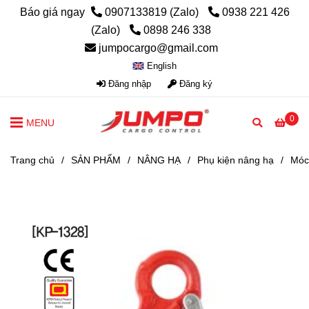
Báo giá ngay
0907133819 (Zalo)
0938 221 426
(Zalo)
0898 246 338
jumpocargo@gmail.com
English
Đăng nhập
Đăng ký
0
MENU
Trang chủ
/
SẢN PHẨM
/
NÂNG HẠ
/
Phụ kiện nâng hạ
/
Móc