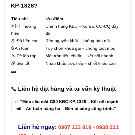
KP-1328?
Tiêu chí
Ưu điểm
🇰🇷 Thương
Chính hãng KBC – Korea, CO-CQ đầy
hiệu
đủ
💪 Độ bền cao
Rèn nguyên khối – không hàn nối
🔒 An toàn
Tùy chọn khóa gài – chống tuột móc
🔧 Dễ lắp ráp
Mắt tròn tiêu chuẩn – kết nối nhanh
💰 Giá tốt
Nhập khẩu trực tiếp – chiết khấu cao
📞
Liên hệ đặt hàng và tư vấn kỹ thuật
✅
"Móc cẩu mắt G80 KBC KP-1328 – Kết nối mạnh
mẽ – An toàn nâng hạ – Bền bỉ cùng công trình."
Liên hệ ngay
:
0907 133 819 - 0938 221