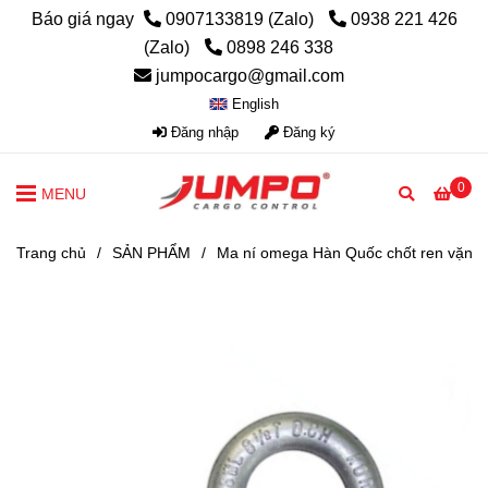
Báo giá ngay
0907133819 (Zalo)
0938 221 426
(Zalo)
0898 246 338
jumpocargo@gmail.com
English
Đăng nhập
Đăng ký
0
MENU
Trang chủ
/
SẢN PHẨM
/
Ma ní omega Hàn Quốc chốt ren vặn