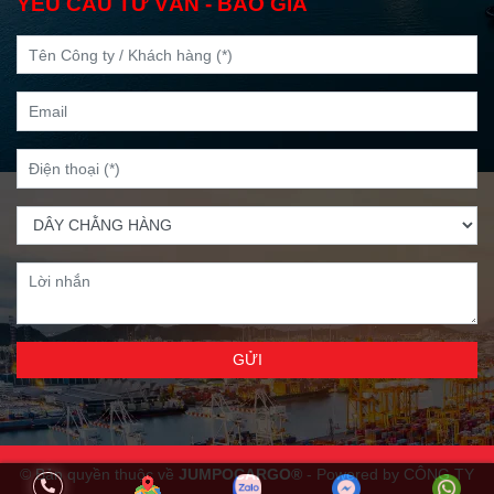
YÊU CẦU TƯ VẤN - BÁO GIÁ
GỬI
© Bản quyền thuộc về
JUMPOCARGO®
- Powered by CÔNG TY