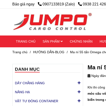
Báo giá ngay
0907133819 (Zalo)
0938 221 426
TRANG CHỦ
SẢN PHẨM
CHỨNG NHẬN
HƯ
Trang chủ
/
HƯỚNG DẪN-BLOG
/
Ma ní 55 tấn Omega ch
Ma ní 
DANH MỤC
Ngày đăn
DÂY CHẰNG HÀNG
Khi thi công
NÂNG HẠ
móc cẩu vớ
biến trong 
VẬT TƯ ĐÓNG CONTAINER