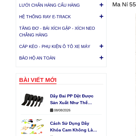
Ma Ní 5
LƯỚI CHẮN HÀNG CẨU HÀNG
HỆ THỐNG RAY E-TRACK
TĂNG ĐƠ - BÁI XÍCH GẬP - XÍCH NEO
CHẰNG HÀNG
CÁP KÉO - PHỤ KIỆN Ô TÔ XE MÁY
BẢO HỘ AN TOÀN
BÀI VIẾT MỚI
Dây Đai PP Dệt Được
Sản Xuất Như Thế
Nào? Quy Trình Sản
08/08/2026
Xuất Thực Tế
Cách Sử Dụng Dây
Khóa Cam Không Làm