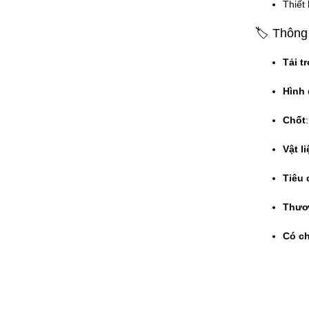
Thiết
🏷 Thông 
Tải t
Hình
Chốt
Vật li
Tiêu 
Thươ
Có ch