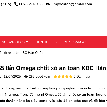
 (Zalo)
0898 246 338
jumpocargo@gmail.com
ỚNG DẪN-BLOG
LIÊN HỆ
VỀ JUMPO CARGO
ốt xỏ an toàn KBC Hàn Quốc
55 tấn Omega chốt xỏ an toàn KBC Hà
g:
12/07/2025
293 Lượt xem
0 Đánh giá
 cẩu hàng, nâng hạ thiết bị nặng trong công nghiệp,
ma ní
là một trong
i hàng hóa
. Trong đó,
ma ní Omega 55 tấn chốt xỏ an toàn
thương
các dự án nâng hạ siêu trọng, yêu cầu độ an toàn cao và độ bền v