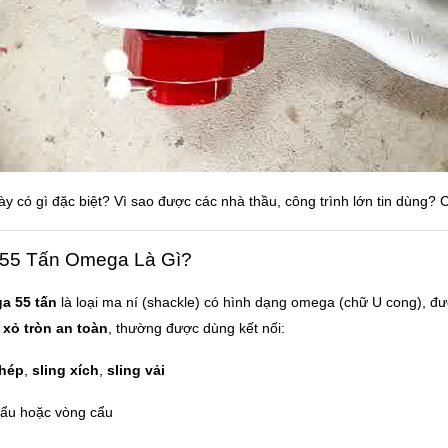
y có gì đặc biệt? Vì sao được các nhà thầu, công trình lớn tin dùng?
 55 Tấn Omega Là Gì?
a 55 tấn
là loại ma ní (shackle) có hình dạng omega (chữ U cong), đư
 xỏ tròn an toàn
, thường được dùng kết nối:
thép
,
sling xích
,
sling vải
ẩu hoặc vòng cẩu