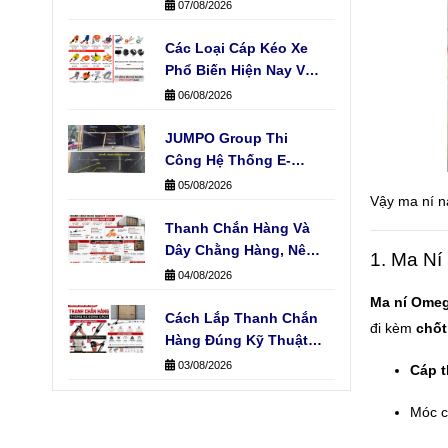
Hỏng Hàng Hóa
07/08/2026
Các Loại Cáp Kéo Xe
Phổ Biến Hiện Nay Và
Ứng Dụng Thực Tế
06/08/2026
JUMPO Group Thi
Công Hệ Thống E-
Track Cho Xe Tải Của
05/08/2026
Vậy ma ní nà
Đơn Vị Vận Chuyển
Thanh Chắn Hàng Và
Dây Chằng Hàng, Nên
1. Ma Ní
Chọn Loại Nào?
04/08/2026
Ma ní Omeg
Cách Lắp Thanh Chắn
đi kèm
chốt
Hàng Đúng Kỹ Thuật
Không Phải Ai Cũng
03/08/2026
Cáp 
Biết
Móc c