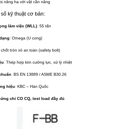
 bị nâng hạ với vật cần nâng
số kỹ thuật cơ bản:
rọng làm việc (WLL)
: 55 tấn
 dạng
: Omega (U cong)
: chốt tròn xỏ an toàn (safety bolt)
ệu
: Thép hợp kim cường lực, xử lý nhiệt
chuẩn
: BS EN 13889 / ASME B30.26
ng hiệu
: KBC – Hàn Quốc
ứng chỉ CO CQ, test load đầy đủ