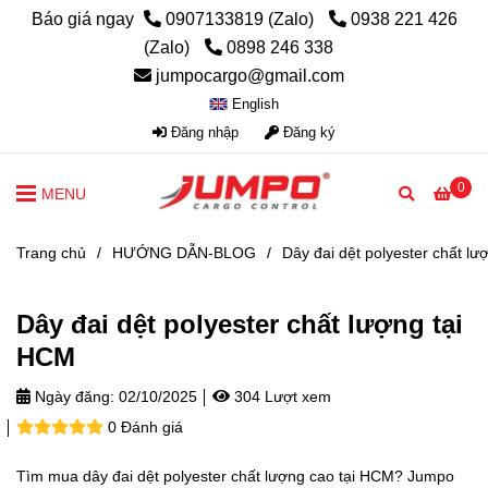
Báo giá ngay
0907133819 (Zalo)
0938 221 426
(Zalo)
0898 246 338
jumpocargo@gmail.com
English
Đăng nhập
Đăng ký
0
MENU
Trang chủ
/
HƯỚNG DẪN-BLOG
/
Dây đai dệt polyester chất l
Dây đai dệt polyester chất lượng tại
HCM
Ngày đăng:
02/10/2025
304 Lượt xem
0 Đánh giá
Tìm mua dây đai dệt polyester chất lượng cao tại HCM? Jumpo