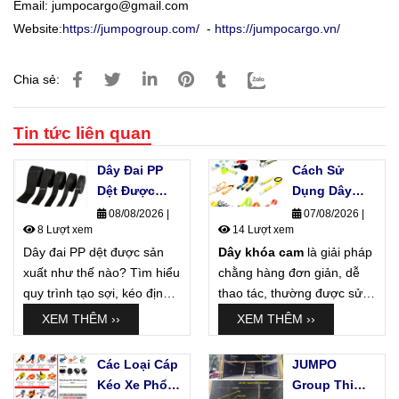
Email:
jumpocargo@gmail.com
Website:
https://jumpogroup.com/
-
https://jumpocargo.vn/
Chia sẻ:
Tin tức liên quan
Dây Đai PP
Cách Sử
Dệt Được
Dụng Dây
Sản Xuất Như
Khóa Cam
08/08/2026
|
07/08/2026
|
8 Lượt xem
14 Lượt xem
Thế Nào?
Không Làm
Dây đai PP dệt được sản
Quy Trình
Dây khóa cam
Hỏng Hàng
là giải pháp
xuất như thế nào? Tìm hiểu
Sản Xuất
chằng hàng đơn giản, dễ
Hóa
quy trình tạo sợi, kéo định
Thực Tế
thao tác, thường được sử
hình, dệt bản dây, kiểm tra
dụng để cố định thùng
XEM THÊM ››
XEM THÊM ››
và cuộn thành phẩm tại
carton, hàng đóng kiện,
JUMPO Group.
pallet, nội thất và các sản
Các Loại Cáp
JUMPO
phẩm cần lực siết vừa phải.
Kéo Xe Phổ
Group Thi