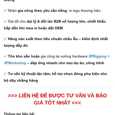
✅ Nhận
gia công theo yêu cầu riêng
, in logo thương hiệu
✅ Giá tốt cho
đại lý & đối tác B2B số lượng lớn,
chiết khấu
hấp dẫn khi mua sỉ hoặc đặt OEM
✅
Hàng sản xuất theo tiêu chuẩn châu Âu – kiểm định chất
lượng đầy đủ
✅
Tồn kho sẵn hoặc
gia công tại xưởng hardware
J
PRigging
+
JPWorkshop
– đáp ứng nhanh cho mọi dự án, công trình
✅
Tư vấn kỹ thuật tận tâm, hỗ trợ chọn đúng phụ kiện cho
bộ dây chằng hàng
>>> LIÊN HỆ ĐỂ ĐƯỢC TƯ VẤN VÀ BÁO
GIÁ TỐT NHẤT <<<
Thông tin liên hệ: