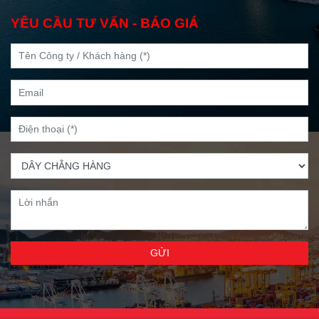
YÊU CẦU TƯ VẤN - BÁO GIÁ
GỬI