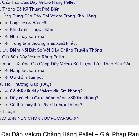
2. Cấu Tạo Của Dây Velcro Ràng Pallet
3. Thông Số Kỹ Thuật Phổ Biến
4. Ứng Dụng Của Dây Đai Velcro Trong Kho Hàng
🔹 Logistics & Hậu cần:
🔹 Kho lạnh – thực phẩm:
🔹 Nhà máy sản xuất:
🔹 Trung tâm thương mại, xuất khẩu:
5. Ưu Điểm Nổi Bật So Với Dây Chằng Truyền Thống
. Giá Bán Dây Velcro Ràng Pallet
Jumpo – Xưởng Gia Công Dây Velcro Số Lượng Lớn Theo Yêu Cầu
🔹 Năng lực sản xuất:
🔹 Ưu điểm Jumpo:
âu Hỏi Thường Gặp (FAQ)
🔹 Có thể đặt dây Velcro dài 5m không?
🔹 Dây có chịu được hàng nặng >300kg không?
🔹 Có thể thay thế dây rút nhựa không?
Kết Luận
SAO BẠN NÊN CHỌN JUMPOCARGO® ?
Đai Dán Velcro Chằng Hàng Pallet – Giải Pháp Rà