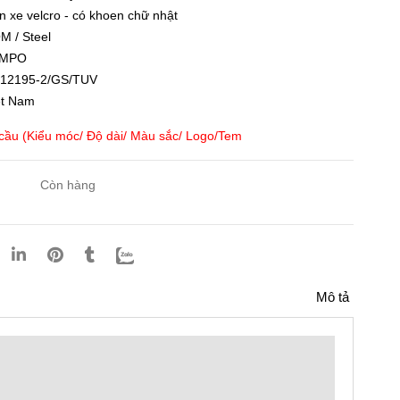
n xe velcro - có khoen chữ nhật
M / Steel
UMPO
12195-2/GS/TUV
ệt Nam
 cầu (Kiểu móc/ Độ dài/ Màu sắc/ Logo/Tem
Còn hàng
Mô tả