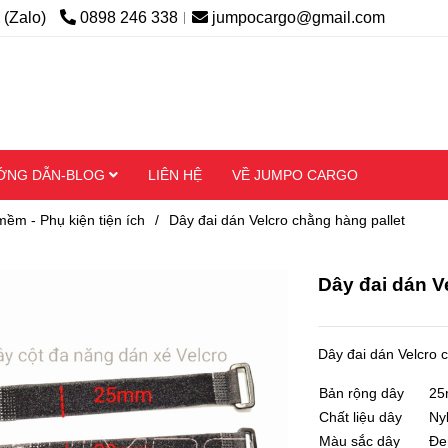
 (Zalo)
0898 246 338
jumpocargo@gmail.com
ỚNG DẪN-BLOG
LIÊN HỆ
VỀ JUMPO CARGO
ềm - Phụ kiện tiện ích
/
Dây đai dán Velcro chằng hàng pallet
Dây đai dán V
Dây đai dán Velcro 
Bản rộng dây
25
Chất liệu dây
Ny
Màu sắc dây
Đe