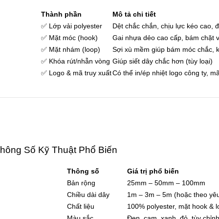
Thành phần
Mô tả chi tiết
✅ Lớp vải polyester
Dệt chắc chắn, chịu lực kéo cao, 
✅ Mặt móc (hook)
Gai nhựa dẻo cao cấp, bám chặt 
✅ Mặt nhám (loop)
Sợi xù mềm giúp bám móc chắc, 
✅ Khóa rút/nhẫn vòng
Giúp siết dây chắc hơn (tùy loại)
✅ Logo & mã truy xuất
Có thể in/ép nhiệt logo công ty, m
Thông Số Kỹ Thuật Phổ Biến
Thông số
Giá trị phổ biến
Bản rộng
25mm – 50mm – 100mm
Chiều dài dây
1m – 3m – 5m (hoặc theo yêu
Chất liệu
100% polyester, mặt hook &
Màu sắc
Đen, cam, xanh, đỏ, tùy chỉn