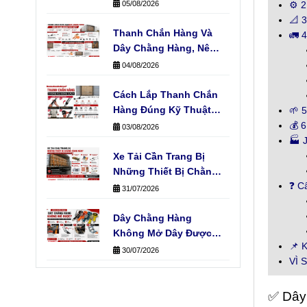
Track Cho Xe Tải Của
05/08/2026
⚙️ 
Đơn Vị Vận Chuyển
📐 
Thanh Chắn Hàng Và
🚛 
Dây Chằng Hàng, Nên
Chọn Loại Nào?
04/08/2026
Cách Lắp Thanh Chắn
Hàng Đúng Kỹ Thuật
🌱 
Không Phải Ai Cũng
💰 6
03/08/2026
Biết
🏭 
Xe Tải Cần Trang Bị
Những Thiết Bị Chằng
❓ C
Hàng Nào?
31/07/2026
Dây Chằng Hàng
Không Mở Dây Được?
📌 
Kiểm Tra Ngay Trục
30/07/2026
VÌ 
Cuốn
✅ Dây 