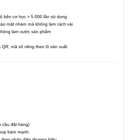
độ bền cơ học > 5.000 lần sử dụng
vào mặt nhám mà không làm rách vải
không làm xước sản phẩm
ã QR, mã số riêng theo lô sản xuất
 cầu đặt hàng)
 loop bám mạnh
h theo nhận diện thương hiệu