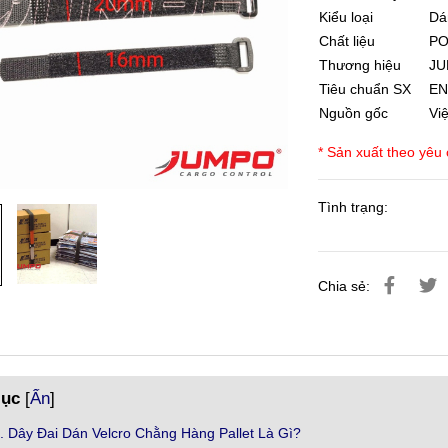
Kiểu loại
Dá
Chất liệu
PO
Thương hiệu
J
Tiêu chuẩn SX
EN
Nguồn gốc
Vi
* Sản xuất theo yêu
Tình trạng:
Chia sẻ:
lục
[
Ẩn
]
1. Dây Đai Dán Velcro Chằng Hàng Pallet Là Gì?