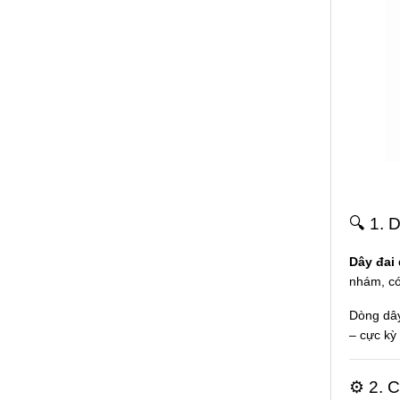
🔍 1. 
Dây đai 
nhám, có
Dòng dây
– cực kỳ
⚙️ 2. 