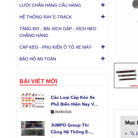
LƯỚI CHẮN HÀNG CẨU HÀNG
HỆ THỐNG RAY E-TRACK
TĂNG ĐƠ - BÁI XÍCH GẬP - XÍCH NEO
CHẰNG HÀNG
CÁP KÉO - PHỤ KIỆN Ô TÔ XE MÁY
BẢO HỘ AN TOÀN
BÀI VIẾT MỚI
Các Loại Cáp Kéo Xe
Phổ Biến Hiện Nay Và
Ứng Dụng Thực Tế
06/08/2026
Mục 
JUMPO Group Thi
Công Hệ Thống E-
🔍 