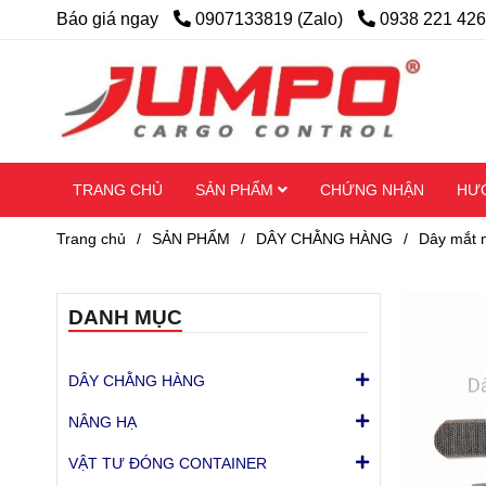
Báo giá ngay
0907133819 (Zalo)
0938 221 426
TRANG CHỦ
SẢN PHẨM
CHỨNG NHẬN
HƯ
Trang chủ
/
SẢN PHẨM
/
DÂY CHẰNG HÀNG
/
Dây mắt m
DANH MỤC
DÂY CHẰNG HÀNG
NÂNG HẠ
VẬT TƯ ĐÓNG CONTAINER