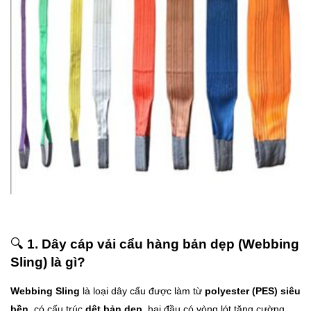
🔍
1. Dây cáp vải cẩu hàng bản dẹp (Webbing
Sling) là gì?
Webbing Sling
là loại dây cẩu được làm từ
polyester (PES) siêu
bền
, có cấu trúc
dệt bản dẹp
, hai đầu có vòng lót tăng cường.