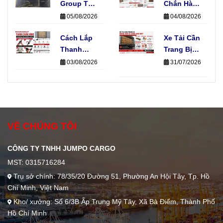
Hàng Hóa
Group Thi
Ứng Dụng
Chắn Hàng
Công Hệ
Thực Tế
Và Dây
05/08/2026
04/08/2026
Thống E-
Chằng
Track Cho
Cách Lắp
Hàng, Nên
Xe Tải Cần
Xe Tải Của
Thanh
Chọn Loại
Trang Bị
Đơn Vị Vận
Chắn Hàng
Nào?
Những
03/08/2026
31/07/2026
Chuyển
Đúng Kỹ
Thiết Bị
Thuật
Chằng
Không
Hàng Nào?
Phải Ai
Cũng Biết
VỀ CHÚNG TÔI
CÔNG TY TNHH JUMPO CARGO
MST: 0315716284
Trụ sở chính: 78/35/20 Đường 51, Phường An Hội Tây, Tp. Hồ
Chí Minh, Việt Nam
Kho/ xưởng: Số 6/3B Ấp Trung Mỹ Tây, Xã Bà Điểm, Thành Phố
Hồ Chí Minh