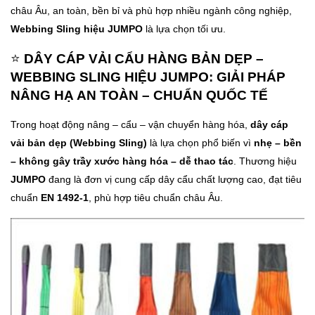
châu Âu, an toàn, bền bỉ và phù hợp nhiều ngành công nghiệp,
Webbing Sling hiệu JUMPO
là lựa chọn tối ưu.
⭐
DÂY CÁP VẢI CẨU HÀNG BẢN DẸP –
WEBBING SLING HIỆU JUMPO: GIẢI PHÁP
NÂNG HẠ AN TOÀN – CHUẨN QUỐC TẾ
Trong hoạt động nâng – cẩu – vận chuyển hàng hóa,
dây cáp
vải bản dẹp (Webbing Sling)
là lựa chọn phổ biến vì
nhẹ – bền
– không gây trầy xước hàng hóa – dễ thao tác
. Thương hiệu
JUMPO
đang là đơn vị cung cấp dây cẩu chất lượng cao, đạt tiêu
chuẩn
EN 1492-1
, phù hợp tiêu chuẩn châu Âu.