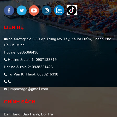
LIÊN HỆ
Kho/Xưởng: Số 6/3B Ấp Trung Mỹ Tây, Xã Bà Điểm, Thành Phố
Hồ Chí Minh
Hotline: 0985366436
Hotline & zalo 1: 0907133819
Hotline & zalo 2: 0938221426
Tư Vấn Kĩ Thuật: 0898246338
jumpocargo@gmail.com
CHÍNH SÁCH
Bán Hàng, Bảo Hành, Đổi Trả