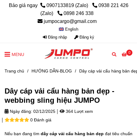
Báo giá ngay
0907133819 (Zalo)
0938 221 426
(Zalo)
0898 246 338
jumpocargo@gmail.com
English
Đăng nhập
Đăng ký
0
MENU
Trang chủ
/
HƯỚNG DẪN-BLOG
/
Dây cáp vải cẩu hàng bản dẹ
Dây cáp vải cẩu hàng bản dẹp -
webbing sling hiệu JUMPO
Ngày đăng:
02/12/2025
364 Lượt xem
0 Đánh giá
Nếu bạn đang tìm
dây cáp vải cẩu hàng bản dẹp
đạt tiêu chuẩn