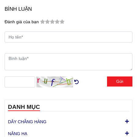
dụng thường gặp và hoàn
dụng. Chính vì vậy, nhiều
BÌNH LUẬN
toàn có thể phòng tránh
doanh nghiệp vận tải, đơn
nếu thao tác đúng cách.
vị đóng thùng xe và
Đánh giá của bạn
logistics lựa chọn giải pháp
gia công thanh chắn
hàng theo yêu cầu
để
đảm bảo khả năng cố định
hàng hóa an toàn, tối ưu
không gian và phù hợp với
từng loại phương tiện.
Gửi
DANH MỤC
DÂY CHẰNG HÀNG
NÂNG HẠ