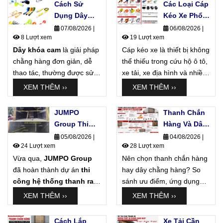
Cách Sử
Các Loại Cáp
Dụng Dây
Kéo Xe Phổ
Khóa Cam
Biến Hiện
07/08/2026
|
06/08/2026
|
8 Lượt xem
19 Lượt xem
Không Làm
Nay Và Ứng
Dây khóa cam
Hỏng Hàng
là giải pháp
Cáp kéo xe là thiết bị không
Dụng Thực
chằng hàng đơn giản, dễ
Hóa
thể thiếu trong cứu hộ ô tô,
Tế
thao tác, thường được sử
xe tải, xe địa hình và nhiều
dụng để cố định thùng
ứng dụng kéo hàng công
XEM THÊM ››
XEM THÊM ››
carton, hàng đóng kiện,
nghiệp. Tuy nhiên, trên thị
pallet, nội thất và các sản
trường hiện nay có rất
JUMPO
Thanh Chắn
phẩm cần lực siết vừa phải.
nhiều loại cáp kéo với
bản
Group Thi
Hàng Và Dây
dây, số lớp, tải trọng và
Công Hệ
Chằng Hàng,
05/08/2026
|
04/08/2026
|
kiểu đầu cáp khác nhau
,
24 Lượt xem
28 Lượt xem
Thống E-
Nên Chọn
khiến người dùng khó lựa
Vừa qua,
JUMPO Group
Track Cho Xe
Nên chọn thanh chắn hàng
Loại Nào?
chọn.
đã hoàn thành dự án
Tải Của Đơn
thi
hay dây chằng hàng? So
công hệ thống thanh ray
Vị Vận
sánh ưu điểm, ứng dụng
E-Track
cho xe tải của một
Chuyển
của từng loại và giải pháp
XEM THÊM ››
XEM THÊM ››
đơn vị vận chuyển chuyên
kết hợp hiệu quả giúp cố
phục vụ hàng pallet, hàng
định hàng hóa an toàn trên
Cách Lắp
Xe Tải Cần