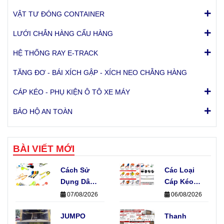
VẬT TƯ ĐÓNG CONTAINER
LƯỚI CHẮN HÀNG CẨU HÀNG
HỆ THỐNG RAY E-TRACK
TĂNG ĐƠ - BÁI XÍCH GẬP - XÍCH NEO CHẰNG HÀNG
CÁP KÉO - PHỤ KIỆN Ô TÔ XE MÁY
BẢO HỘ AN TOÀN
BÀI VIẾT MỚI
Cách Sử
Các Loại
Dụng Dây
Cáp Kéo
Khóa Cam
Xe Phổ
07/08/2026
06/08/2026
Không
Biến Hiện
Làm Hỏng
JUMPO
Nay Và
Thanh