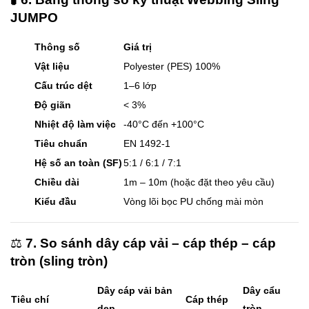
JUMPO
Thông số
Giá trị
Vật liệu
Polyester (PES) 100%
Cấu trúc dệt
1–6 lớp
Độ giãn
< 3%
Nhiệt độ làm việc
-40°C đến +100°C
Tiêu chuẩn
EN 1492-1
Hệ số an toàn (SF)
5:1 / 6:1 / 7:1
Chiều dài
1m – 10m (hoặc đặt theo yêu cầu)
Kiểu đầu
Vòng lõi bọc PU chống mài mòn
⚖️
7. So sánh dây cáp vải – cáp thép – cáp
tròn (sling tròn)
Dây cáp vải bản
Dây cẩu
Tiêu chí
Cáp thép
dẹp
tròn