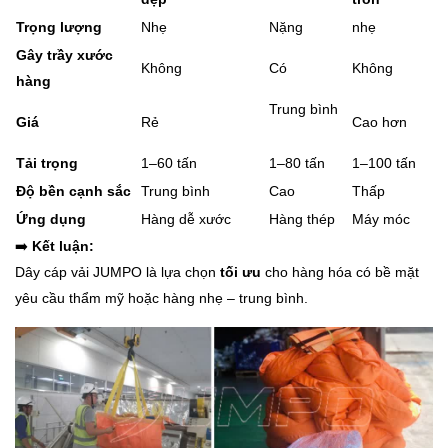
Trọng lượng
Nhẹ
Nặng
nhẹ
Gây trầy xước
Không
Có
Không
hàng
Trung bình
Giá
Rẻ
Cao hơn
Tải trọng
1–60 tấn
1–80 tấn
1–100 tấn
Độ bền cạnh sắc
Trung bình
Cao
Thấp
Ứng dụng
Hàng dễ xước
Hàng thép
Máy móc
➡️
Kết luận:
Dây cáp vải JUMPO là lựa chọn
tối ưu
cho hàng hóa có bề mặt
yêu cầu thẩm mỹ hoặc hàng nhẹ – trung bình.