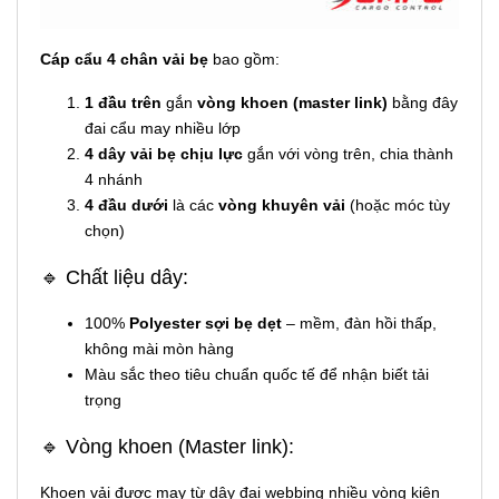
Cáp cẩu 4 chân vải bẹ
bao gồm:
1 đầu trên
gắn
vòng khoen (master link)
bằng đây
đai cẩu may nhiều lớp
4 dây vải bẹ chịu lực
gắn với vòng trên, chia thành
4 nhánh
4 đầu dưới
là các
vòng khuyên vải
(hoặc móc tùy
chọn)
🔹 Chất liệu dây:
100%
Polyester sợi bẹ dẹt
– mềm, đàn hồi thấp,
không mài mòn hàng
Màu sắc theo tiêu chuẩn quốc tế để nhận biết tải
trọng
🔹 Vòng khoen (Master link):
Khoen vải được may từ dây đai webbing nhiều vòng kiên