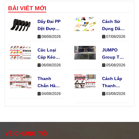
BÀI VIẾT MỚI
Dây Đai PP
Cách Sử
Dệt Được
Dụng Dây
Sản Xuất
Khóa Cam
08/08/2026
07/08/2026
Như Thế
Không
Nào? Quy
Các Loại
Làm Hỏng
JUMPO
Trình Sản
Cáp Kéo
Hàng Hóa
Group Thi
Xuất Thực
Xe Phổ
Công Hệ
06/08/2026
05/08/2026
Tế
Biến Hiện
Thống E-
Nay Và
Thanh
Track Cho
Cách Lắp
Ứng Dụng
Chắn Hàng
Xe Tải Của
Thanh
Thực Tế
Và Dây
Đơn Vị Vận
Chắn Hàng
04/08/2026
03/08/2026
Chằng
Chuyển
Đúng Kỹ
Hàng, Nên
Thuật
Chọn Loại
Không
Nào?
Phải Ai
Cũng Biết
VỀ CHÚNG TÔI