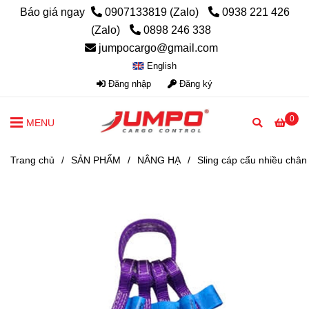
Báo giá ngay
0907133819 (Zalo)
0938 221 426
(Zalo)
0898 246 338
jumpocargo@gmail.com
English
Đăng nhập
Đăng ký
0
MENU
Trang chủ
/
SẢN PHẨM
/
NÂNG HẠ
/
Sling cáp cẩu nhiều chân