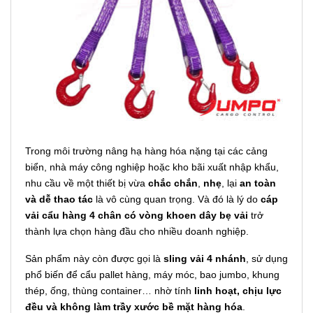
Trong môi trường nâng hạ hàng hóa nặng tại các cảng
biển, nhà máy công nghiệp hoặc kho bãi xuất nhập khẩu,
nhu cầu về một thiết bị vừa
chắc chắn
,
nhẹ
, lại
an toàn
và dễ thao tác
là vô cùng quan trọng. Và đó là lý do
cáp
vải cẩu hàng 4 chân có vòng khoen dây bẹ vải
trở
thành lựa chọn hàng đầu cho nhiều doanh nghiệp.
Sản phẩm này còn được gọi là
sling vải 4 nhánh
, sử dụng
phổ biến để cẩu pallet hàng, máy móc, bao jumbo, khung
thép, ống, thùng container… nhờ tính
linh hoạt, chịu lực
đều và không làm trầy xước bề mặt hàng hóa
.