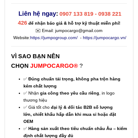
Liên hệ ngay
:
0907 133 819 - 0938 221
426
để nhận báo giá & hỗ trợ kỹ thuật miễn phí!
✉️ Email:
jumpocargo@gmail.com
Website:
https://jumpogroup.com/
-
https://jumpocargo.vn/
VÌ SAO BẠN NÊN
CHỌN
JUMPOCARGO®
?
✅
Đúng chuẩn tải trọng, không pha trộn hàng
kém chất lượng
✅ Nhận
gia công theo yêu cầu riêng
, in logo
thương hiệu
✅ Giá tốt cho
đại lý & đối tác B2B số lượng
lớn,
chiết khấu hấp dẫn khi mua sỉ hoặc đặt
OEM
✅
Hàng sản xuất theo tiêu chuẩn châu Âu – kiểm
định chất lượng đầy đủ