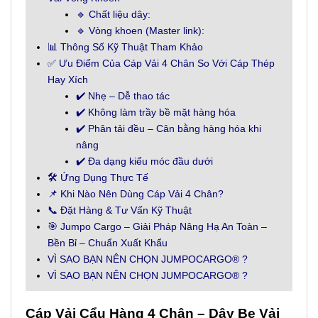
🔹 Chất liệu dây:
🔹 Vòng khoen (Master link):
📊 Thông Số Kỹ Thuật Tham Khảo
✅ Ưu Điểm Của Cáp Vải 4 Chân So Với Cáp Thép
Hay Xích
✔️ Nhẹ – Dễ thao tác
✔️ Không làm trầy bề mặt hàng hóa
✔️ Phân tải đều – Cân bằng hàng hóa khi
nâng
✔️ Đa dạng kiểu móc đầu dưới
🛠️ Ứng Dụng Thực Tế
📌 Khi Nào Nên Dùng Cáp Vải 4 Chân?
📞 Đặt Hàng & Tư Vấn Kỹ Thuật
🎯 Jumpo Cargo – Giải Pháp Nâng Hạ An Toàn –
Bền Bỉ – Chuẩn Xuất Khẩu
VÌ SAO BẠN NÊN CHỌN JUMPOCARGO® ?
VÌ SAO BẠN NÊN CHỌN JUMPOCARGO® ?
Cáp Vải Cẩu Hàng 4 Chân – Dây Bẹ Vải