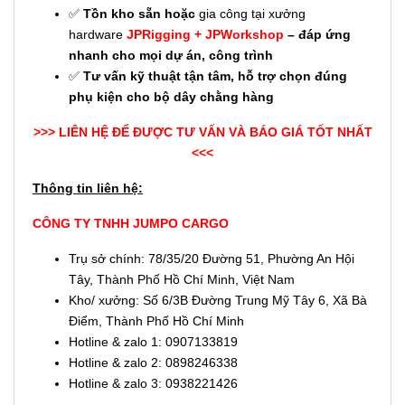
✅
Tồn kho sẵn hoặc
gia công tại xưởng
hardware
JPRigging
+
JPWorkshop
– đáp ứng
nhanh cho mọi dự án, công trình
✅
Tư vấn kỹ thuật tận tâm, hỗ trợ chọn đúng
phụ kiện cho bộ dây chằng hàng
>>> LIÊN HỆ ĐỂ ĐƯỢC TƯ VẤN VÀ BÁO GIÁ TỐT NHẤT
<<<
Thông tin liên hệ:
CÔNG TY TNHH JUMPO CARGO
Trụ sở chính: 78/35/20 Đường 51, Phường An Hội
Tây, Thành Phố Hồ Chí Minh, Việt Nam
Kho/ xưởng: Số 6/3B Đường Trung Mỹ Tây 6, Xã Bà
Điểm, Thành Phố Hồ Chí Minh
Hotline & zalo 1: 0907133819
Hotline & zalo 2: 0898246338
Hotline & zalo 3: 0938221426