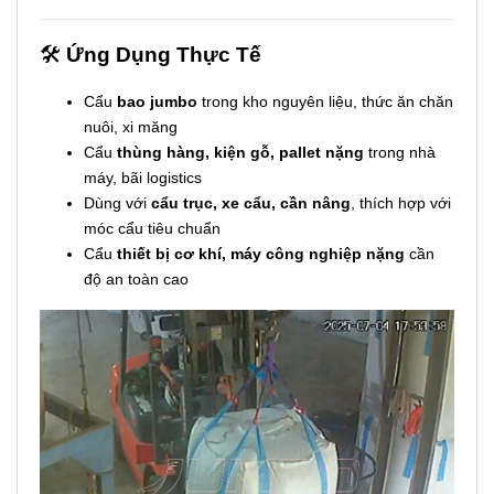
🛠️
Ứng Dụng Thực Tế
Cẩu
bao jumbo
trong kho nguyên liệu, thức ăn chăn
nuôi, xi măng
Cẩu
thùng hàng, kiện gỗ, pallet nặng
trong nhà
máy, bãi logistics
Dùng với
cẩu trục, xe cẩu, cần nâng
, thích hợp với
móc cẩu tiêu chuẩn
Cẩu
thiết bị cơ khí, máy công nghiệp nặng
cần
độ an toàn cao