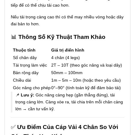
tiếp để có thể chịu tải cao hơn.
Nếu tải trọng càng cao thì có thể may nhiều vòng hoặc dây
đai bản to hơn.
📊
Thông Số Kỹ Thuật Tham Khảo
Thuộc tính
Giá trị điển hình
Số chân dây
4 chân (4 legs)
Tải trọng làm việc
2T – 10T (theo góc nâng và loại dây)
Bản rộng dây
50mm – 100mm
Chiều dài
1m – 5m – 10m (hoặc theo yêu cầu)
Góc nâng cho phép
0°–90° (tính toán kỹ để đảm bảo tải)
📌
Lưu ý:
Góc nâng càng hẹp (gần thẳng đứng), tải
trọng càng lớn. Càng xòe ra, tải chia trên mỗi chân càng
lớn → cần tư vấn kỹ.
✅
Ưu Điểm Của Cáp Vải 4 Chân So Với