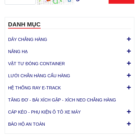
DANH MỤC
DÂY CHẰNG HÀNG
NÂNG HẠ
VẬT TƯ ĐÓNG CONTAINER
LƯỚI CHẮN HÀNG CẨU HÀNG
HỆ THỐNG RAY E-TRACK
TĂNG ĐƠ - BÁI XÍCH GẬP - XÍCH NEO CHẰNG HÀNG
CÁP KÉO - PHỤ KIỆN Ô TÔ XE MÁY
BẢO HỘ AN TOÀN