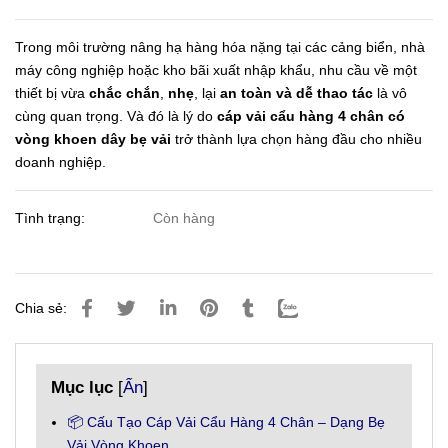
Trong môi trường nâng hạ hàng hóa nặng tại các cảng biển, nhà
máy công nghiệp hoặc kho bãi xuất nhập khẩu, nhu cầu về một
thiết bị vừa
chắc chắn
,
nhẹ
, lại
an toàn và dễ thao tác
là vô
cùng quan trọng. Và đó là lý do
cáp vải cẩu hàng 4 chân có
vòng khoen dây bẹ vải
trở thành lựa chọn hàng đầu cho nhiều
doanh nghiệp.
Tình trạng:
Còn hàng
Chia sẻ:
Mục lục
[
Ẩn
]
📦 Cấu Tạo Cáp Vải Cẩu Hàng 4 Chân – Dạng Bẹ
Vải Vòng Khoen