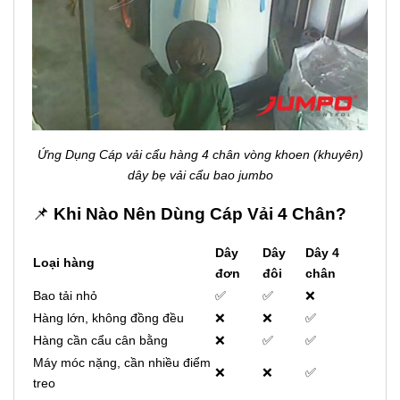
Ứng Dụng Cáp vải cẩu hàng 4 chân vòng khoen (khuyên)
dây bẹ vải cẩu bao jumbo
📌
Khi Nào Nên Dùng Cáp Vải 4 Chân?
Dây
Dây
Dây 4
Loại hàng
đơn
đôi
chân
Bao tải nhỏ
✅
✅
❌
Hàng lớn, không đồng đều
❌
❌
✅
Hàng cần cẩu cân bằng
❌
✅
✅
Máy móc nặng, cần nhiều điểm
❌
❌
✅
treo