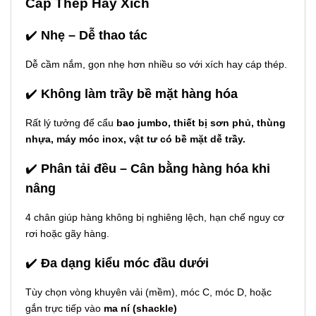
Cáp Thép Hay Xích
✔️
Nhẹ – Dễ thao tác
Dễ cầm nắm, gọn nhẹ hơn nhiều so với xích hay cáp thép.
✔️
Không làm trầy bề mặt hàng hóa
Rất lý tưởng để cẩu
bao jumbo, thiết bị sơn phủ, thùng
nhựa, máy móc inox, vật tư có bề mặt dễ trầy.
✔️
Phân tải đều – Cân bằng hàng hóa khi
nâng
4 chân giúp hàng không bị nghiêng lệch, hạn chế nguy cơ
rơi hoặc gãy hàng.
✔️
Đa dạng kiểu móc đầu dưới
Tùy chọn vòng khuyên vải (mềm), móc C, móc D, hoặc
gắn trực tiếp vào
ma ní (shackle)