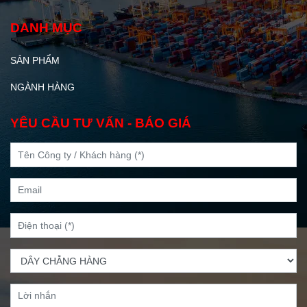
DANH MỤC
SẢN PHẨM
NGÀNH HÀNG
YÊU CẦU TƯ VẤN - BÁO GIÁ